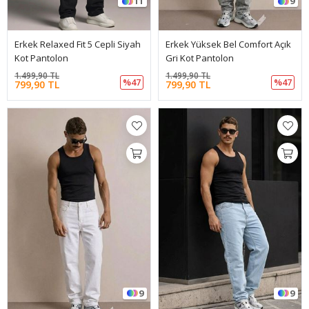
11
9
Erkek Relaxed Fit 5 Cepli Siyah
Erkek Yüksek Bel Comfort Açık
Kot Pantolon
Gri Kot Pantolon
1.499,90 TL
1.499,90 TL
%47
%47
799,90 TL
799,90 TL
9
9