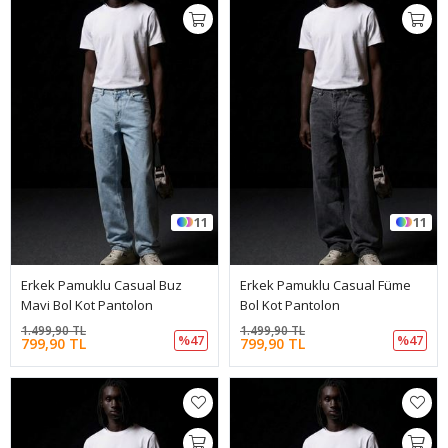
11
11
Erkek Pamuklu Casual Buz
Erkek Pamuklu Casual Füme
Mavi Bol Kot Pantolon
Bol Kot Pantolon
1.499,90 TL
1.499,90 TL
%47
%47
799,90 TL
799,90 TL