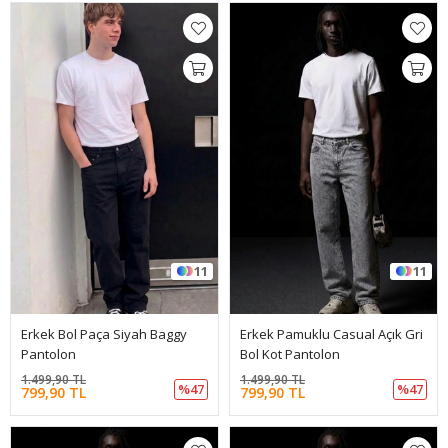
11
11
Erkek Bol Paça Siyah Baggy
Erkek Pamuklu Casual Açık Gri
Pantolon
Bol Kot Pantolon
1.499,90 TL
1.499,90 TL
%47
%47
799,90 TL
799,90 TL