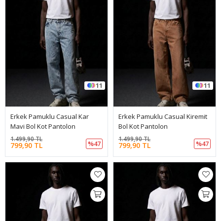
11
11
Erkek Pamuklu Casual Kar
Erkek Pamuklu Casual Kiremit
Mavi Bol Kot Pantolon
Bol Kot Pantolon
1.499,90 TL
1.499,90 TL
%47
%47
799,90 TL
799,90 TL