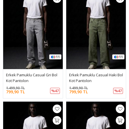
11
11
Erkek Pamuklu Casual Gri Bol
Erkek Pamuklu Casual Haki Bol
Kot Pantolon
Kot Pantolon
1.499,90 TL
1.499,90 TL
%47
%47
799,90 TL
799,90 TL