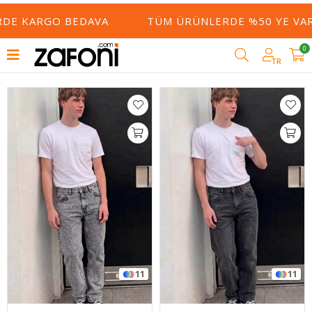
Filtrele
RGO BEDAVA
TÜM ÜRÜNLERDE %50 YE VARAN İNDI
0
TR
11
11