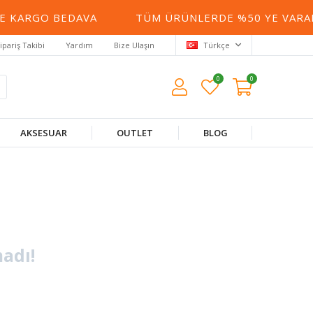
DE KARGO BEDAVA
TÜM ÜRÜNLERDE %50 YE VARAN
ipariş Takibi
Yardım
Bize Ulaşın
Türkçe
0
0
AKSESUAR
OUTLET
BLOG
adı!