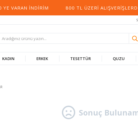
YE VARAN İNDIRIM
800 TL ÜZERI ALIŞVERIŞLER
S
KADIN
ERKEK
TESETTÜR
QUZU
AR
Sonuç Bulunam