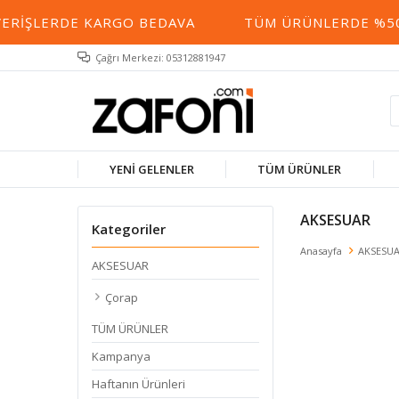
VERIŞLERDE KARGO BEDAVA
TÜM ÜRÜNLERDE %50 
Çağrı Merkezi: 05312881947
YENİ GELENLER
TÜM ÜRÜNLER
AKSESUAR
Kategoriler
Anasayfa
AKSESU
AKSESUAR
Çorap
TÜM ÜRÜNLER
Kampanya
Haftanın Ürünleri