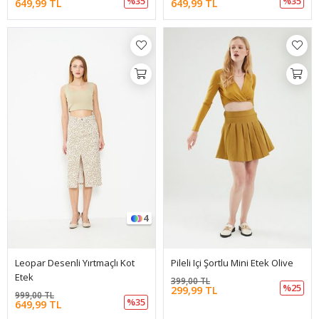
%35
%35
649,99 TL
649,99 TL
4
Leopar Desenli Yırtmaçlı Kot
Pileli Içi Şortlu Mini Etek Olive
Etek
399,00 TL
%25
299,99 TL
999,00 TL
%35
649,99 TL