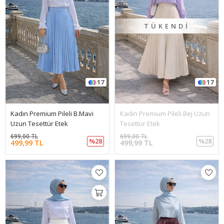
TÜKENDI
17
17
Kadın Premium Pileli B.Mavi
Kadın Premium Pileli Bej Uzun
Uzun Tesettür Etek
Tesettür Etek
699,00 TL
699,00 TL
%28
%28
499,99 TL
499,99 TL