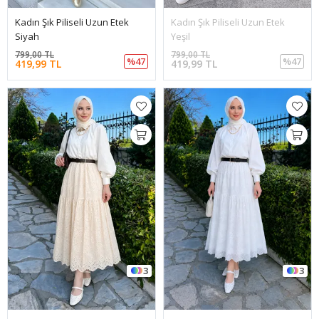
Kadın Şık Piliseli Uzun Etek
Kadın Şık Piliseli Uzun Etek
Siyah
Yeşil
799,00 TL
799,00 TL
%47
%47
419,99 TL
419,99 TL
3
3