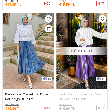
999,00 TL
799,00 TL
%50
%47
499,99 TL
419,99 TL
TÜKENDI
13
11
Kadın Basic Yüksek Bel Piliseli
Kadın Basic Yüksek Bel Piliseli
Bol İndigo Uzun Etek
Bol Mor Uzun Etek
799,00 TL
799,00 TL
%47
%47
419,99 TL
419,99 TL