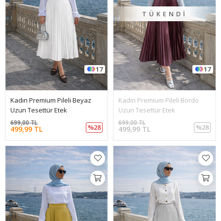
TÜKENDI
17
17
Kadın Premium Pileli Beyaz
Kadın Premium Pileli Bordo
Uzun Tesettür Etek
Uzun Tesettür Etek
699,00 TL
699,00 TL
%28
%28
499,99 TL
499,99 TL