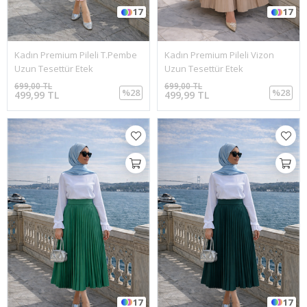
17
17
Kadın Premium Pileli T.Pembe
Kadın Premium Pileli Vizon
Uzun Tesettür Etek
Uzun Tesettür Etek
699,00 TL
699,00 TL
%28
%28
499,99 TL
499,99 TL
17
17