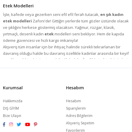
Etek Modelleri
İşte, kafede veya gezerken seni efil efil ferah tutacak,
en şık kadın
etek modelleri
Zafoni'de! Gittiğin yerlerde tüm gözler üstünde olacak
ve şıklığını herkese göstermiş olacaksın. Yağmur, rüzgar, klasik,
yırtmaçlı, desenli kadın
etek
modelleri seni bekliyor. Hem de kapıda
ödeme güvencesi ve hızlı kargo imkanıyla!
Alışveriş tüm insanlar için bir ihtiyaç halinde sürekli tekrarlanan bir
davranış olduğu halde bu davranış özellikle kadınlar arasında bir keyif
ve eğlenceli bir aktivitenin en bilindik halidir. Özellikle indirimli ürünleri
keşfetmek için uzun süreler ve ciddi miktarda enerji sarf edilebiliyor.
Bu nedenle de son yıllarda iyice yaygınlaşan online satış yöntemi ile
kadınları, en büyük eğlence aktivitelerinde hiç yorulmadan, büyük bir
kolaylıkla kadın
etek modelleri
dahil çok çeşitli ürünlerin mevcut
Kurumsal
Hesabım
olduğu güvenilir bir alanda doyasıya bir alışveriş keyfine davet
ediyoruz. Güvenli alışverişin öncüsü olarak son model tasarımları her
Hakkımızda
Hesabım
zevke yönelik geniş bir ürün kataloğu ile yalnızca birkaç tık ile ulaşıma
DIŞ GİYİM
Siparişlerim
sağlayarak alışverişin sadece belirli gün ve saatlerde değil her zaman
Bize Ulaşın
Adres Bilgilerim
ve her yerde bir eğlence olmasını sağlamaktayız.
Alışveriş Sepetim
Uzun Kalem Etek Çeşitleri Ve Kısa Etek Modelleri
Favorilerim