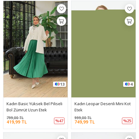
13
4
Kadın Basic Yüksek Bel Piliseli
Kadın Leopar Desenli Mini Kot
Bol Zümrüt Uzun Etek
Etek
799,00 TL
999,00 TL
%47
%25
419,99 TL
749,99 TL