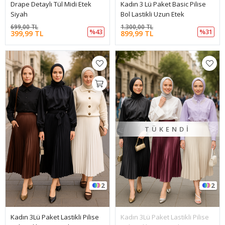
Drape Detaylı Tül Midi Etek
Kadın 3 Lü Paket Basic Pilise
Siyah
Bol Lastikli Uzun Etek
699,00 TL
1.300,00 TL
%43
%31
399,99 TL
899,99 TL
TÜKENDI
2
2
Kadın 3Lü Paket Lastikli Pilise
Kadın 3Lü Paket Lastikli Pilise