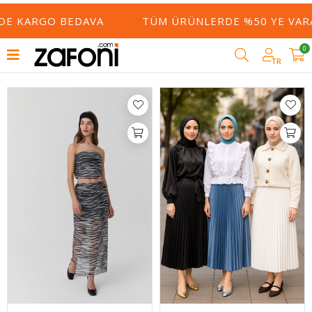
Filtrele
O BEDAVA
TÜM ÜRÜNLERDE %50 YE VARAN İNDIRI
0
TR