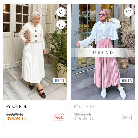
TÜKENDI
13
13
Piliseli Etek
Piliseli Etek
999,00 TL
799,00 TL
%50
%47
499,99 TL
419,99 TL