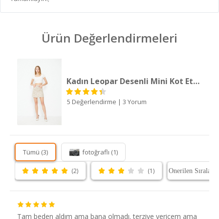
Ürün Değerlendirmeleri
Kadın Leopar Desenli Mini Kot Etek
5 Değerlendirme
|
3 Yorum
Tümü (3)
fotoğraflı (1)
(2)
(1)
Tam beden aldım ama bana olmadı. terziye vericem ama