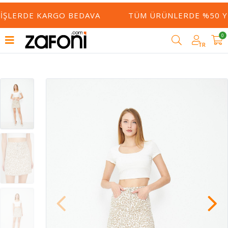
IŞLERDE KARGO BEDAVA
TÜM ÜRÜNLERDE %50 YE 
0
TR