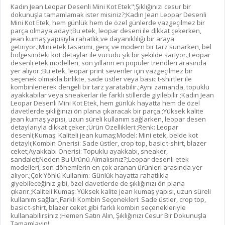
Kadın Jean Leopar Desenli Mini Kot Etek";Şıklığınızı cesur bir
dokunuşla tamamlamak ister misiniz?;Kadın Jean Leopar Desenli
Mini Kot Etek, hem günlük hem de özel günlerde vazgeçilmez bir
parça olmaya aday!;Bu etek, leopar deseni ile dikkat çekerken,
jean kumaş yapısıyla rahatlık ve dayanıklılığı bir araya
getiriyor.;Mini etek tasarımı, genç ve modern bir tarz sunarken, bel
bölgesindeki kot detaylar ile vücudu şık bir şekilde sarıyor.;Leopar
desenli etek modelleri, son yılların en popüler trendleri arasında
yer alıyor.;Bu etek, leopar print sevenler için vazgeçilmez bir
seçenek olmakla birlikte, sade üstler veya basic t-shirtler ile
kombinlenerek dengeli bir tarz yaratabilir.;Aynı zamanda, topuklu
ayakkabılar veya sneakerlar ile farklı stillerde giyilebilir.;Kadın Jean
Leopar Desenli Mini Kot Etek, hem günlük hayatta hem de özel
davetlerde şıklığınızı ön plana çıkaracak bir parça.;Yüksek kalite
jean kumaş yapısı, uzun süreli kullanım sağlarken, leopar desen
detaylarıyla dikkat çeker.;Ürün Özellikleri:;Renk: Leopar
desenli;Kumaş: Kaliteli jean kumaş;Model: Mini etek, belde kot
detaylı;Kombin Önerisi: Sade üstler, crop top, basic t-shirt, blazer
ceket;Ayakkabı Önerisi: Topuklu ayakkabı, sneaker,
sandalet;Neden Bu Ürünü Almalısınız?;Leopar desenli etek
modelleri, son dönemlerin en çok aranan ürünleri arasında yer
alıyor.;Çok Yönlü Kullanım: Günlük hayatta rahatlıkla
giyebileceğiniz gibi, özel davetlerde de şıklığınızı ön plana
çıkarır.;Kaliteli Kumaş: Yüksek kalite jean kumaş yapısı, uzun süreli
kullanım sağlar.;Farklı Kombin Seçenekleri: Sade üstler, crop top,
basic t-shirt, blazer ceket gibi farklı kombin seçenekleriyle
kullanabilirsiniz.;Hemen Satın Alın, Şıklığınızı Cesur Bir Dokunuşla
Tamamlayın!;