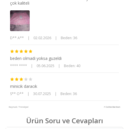
çok kaliteli
D** A**
|
02.02.2026
|
Beden: 36
beden olmadi yoksa guzeldi
**** ****
|
05.06.2025
|
Beden: 40
minicik daracık
S** O**
|
30.07.2025
|
Beden: 36
Kaynak: Trendyol
⚡ CollectAction
Ürün Soru ve Cevapları