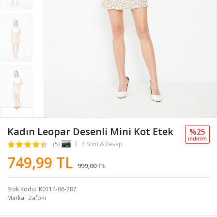
Kadın Leopar Desenli Mini Kot Etek
%25
i̇ndi̇ri̇m
(5)
7 Soru & Cevap
749,99 TL
999,00 TL
Stok Kodu
K0114-06-287
Marka
Zafoni