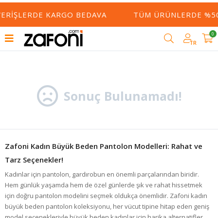
ŞVERIŞLERDE KARGO BEDAVA
TÜM ÜRÜNLERDE %50
0
Filtrele
TR
Sonuç Bulunamadı!
Zafoni Kadın Büyük Beden Pantolon Modelleri: Rahat ve
Tarz Seçenekler!
Kadınlar için pantolon, gardırobun en önemli parçalarından biridir.
Hem günlük yaşamda hem de özel günlerde şık ve rahat hissetmek
için doğru pantolon modelini seçmek oldukça önemlidir. Zafoni kadın
büyük beden pantolon koleksiyonu, her vücut tipine hitap eden geniş
model seçenekleriyle büyük beden kadınlar için harika alternatifler