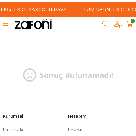
ŞVERIŞLERDE KARGO BEDAVA
TÜM ÜRÜNLERDE %50
0
Filtrele
TR
Sonuç Bulunamadı!
Kurumsal
Hesabım
Hakkımızda
Hesabım