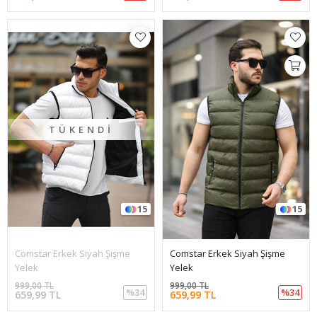
TÜKENDI
15
15
Comstar Erkek Siyah Şişme
Comstar Erkek Siyah Şişme
Yelek
Yelek
999,00 TL
999,00 TL
%34
%34
659,99 TL
659,99 TL