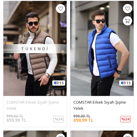
TÜKENDI
15
15
COMSTAR Erkek Siyah Şişme
COMSTAR Erkek Siyah Şişme
Yelek
Yelek
999,00 TL
999,00 TL
%34
%34
659,99 TL
659,99 TL