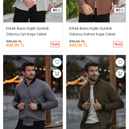
2
2
Erkek Basic Kışlık Günlük
Erkek Basic Kışlık Günlük
Oduncu Gri Kaşe Ceket
Oduncu Kahve Kaşe Ceket
999,00 TL
999,00 TL
%30
%30
699,99 TL
699,99 TL