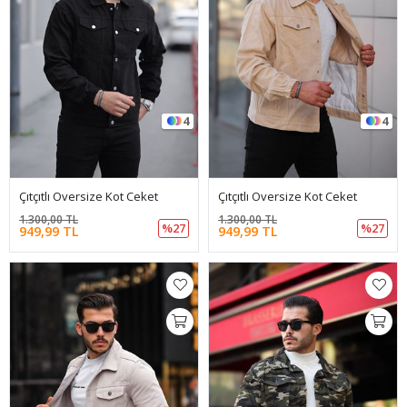
4
4
Çıtçıtlı Oversize Kot Ceket
Çıtçıtlı Oversize Kot Ceket
1.300,00 TL
1.300,00 TL
%27
%27
949,99 TL
949,99 TL