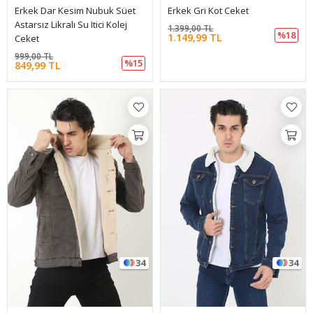
Erkek Dar Kesim Nubuk Süet
Erkek Gri Kot Ceket
Astarsız Likralı Su Itici Kolej
1.399,00 TL
%18
1.149,99 TL
Ceket
999,00 TL
%15
849,99 TL
34
34