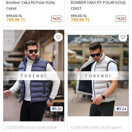
Bomber Yaka Fit Polar Kolej
BOMBER YAKA FİT POLAR KOLEJ
Ceket
CEKET
999,00 TL
999,00 TL
%25
%25
749,99 TL
749,99 TL
TÜKENDI
TÜKENDI
20
24
COMSTAR Erkek Siyah Şişme
COMSTAR Erkek Siyah Şişme