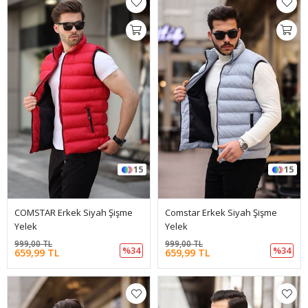
15
15
COMSTAR Erkek Siyah Şişme
Comstar Erkek Siyah Şişme
Yelek
Yelek
999,00 TL
999,00 TL
%34
%34
659,99 TL
659,99 TL