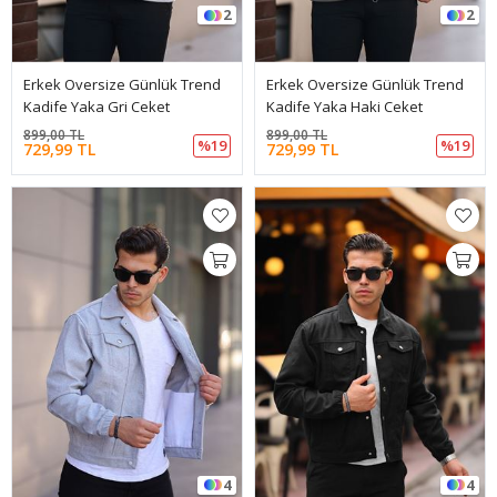
2
2
Erkek Oversize Günlük Trend
Erkek Oversize Günlük Trend
Kadife Yaka Gri Ceket
Kadife Yaka Haki Ceket
899,00 TL
899,00 TL
%19
%19
729,99 TL
729,99 TL
4
4