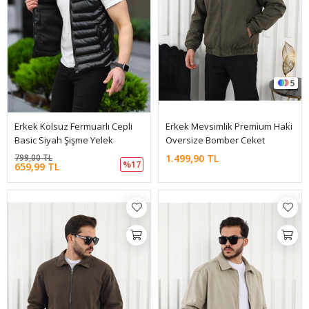
5
Erkek Kolsuz Fermuarlı Cepli
Erkek Mevsimlik Premium Haki
Basic Siyah Şişme Yelek
Oversize Bomber Ceket
799,00 TL
1.499,90 TL
%17
659,99 TL