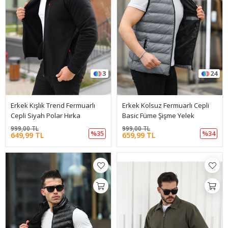
3
24
Erkek Kışlık Trend Fermuarlı
Erkek Kolsuz Fermuarlı Cepli
Cepli Siyah Polar Hırka
Basic Füme Şişme Yelek
999,00 TL
999,00 TL
%35
%34
649,99 TL
659,99 TL