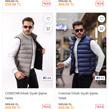
999,00 TL
999,00 TL
%34
%34
659,99 TL
659,99 TL
24
15
COMSTAR Erkek Siyah Şişme
Comstar Erkek Siyah Şişme
Yelek
Yelek
999,00 TL
999,00 TL
%34
%34
659,99 TL
659,99 TL