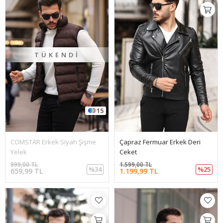
TÜKENDI
15
COMSTAR Erkek Siyah Şişme
Çapraz Fermuar Erkek Deri
Yelek
Ceket
999,00 TL
1.599,00 TL
%34
%25
659,99 TL
1.199,99 TL