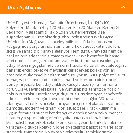
Ürün Açıklaması
Ürün Polyester Kumaşa Sahiptir. Ürün Kumaş İçeriği %100
Polyester.; Manken Boy 170, Manken Kilo 70, Manken Bedeni XL
Bedendir.; Mağazamızı Takip Eden Müşterilerimize Özel
Kuponlarımız Bulunmaktadır.;Daha Fazla Kadın/Erkek Giyim
Ürünleri İçin Mağazamızı İnceleyebilirsiniz.;Erkek modasının
vazgeçilmez parçalarından biri olan erkek süet ceket modelleri,
şıklığı ve rahatlığı bir araya getiriyor. Hem günlük hayatta hem de
özel anlarınızda tarzınızı tamamlayacak erkek comfort fit basic
süet nubuk ceket, gardırobunuzun en kurtarıcı parçası olmaya
aday. Mevsim geçişlerinde ve serin havalarda tercih edebileceğiniz
baharlık erkek ceket ve mevsimlik ceket erkek koleksiyonları
arasında mükemmel bir alternatif sunuyoruz. %100 polyester süet
kumaş yapısı sayesinde oldukça hafif ve konforlu bir kullanım
deneyimi yaşatırken, dayanıklı dokusuyla uzun yıllar formunu
korur. Dış yüzeyindeki kaliteli ve yumuşak his, teninizde hoş bir
dokunuş bırakır. Hareket özgürlüğünüzü kısıtlamayan comfort fit
erkek ceket kesimi, gün boyu rahat etmenizi sağlar. Vücudu
sıkmayan rahat kesim ceket arayanlar için özel olarak tasarlanan
bu model, modern ve dinamik bir silüet çizer. Pratik kullanıma
uygun fermuarlı süet ceket detayı ve esnek ribana yaka, manşet
tasarımıyla sportif bir görünüm yakalamanıza olanak tanır.
Minimalist basic erkek ceket konsepti sayesinde farklı kombinler
yaratmak oldukça kolaydır. İçine giyeceğiniz basic tişörtlerle spor
şık erkek giyim tarzını kolayca yakalayabilir, gömleklerinizle