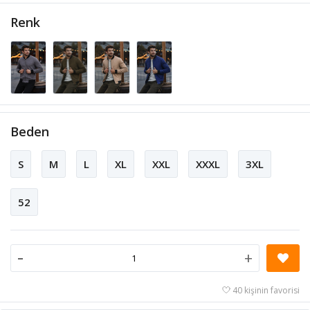
Renk
Beden
S
M
L
XL
XXL
XXXL
3XL
52
-
+
40 kişinin favorisi