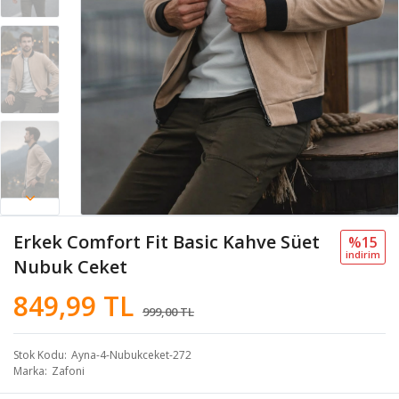
Erkek Comfort Fit Basic Kahve Süet
%15
i̇ndi̇ri̇m
Nubuk Ceket
849,99 TL
999,00 TL
Stok Kodu
Ayna-4-Nubukceket-272
Marka
Zafoni