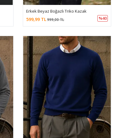
Erkek Beyaz Boğazlı Triko Kazak
%40
599,99 TL
999,00 TL