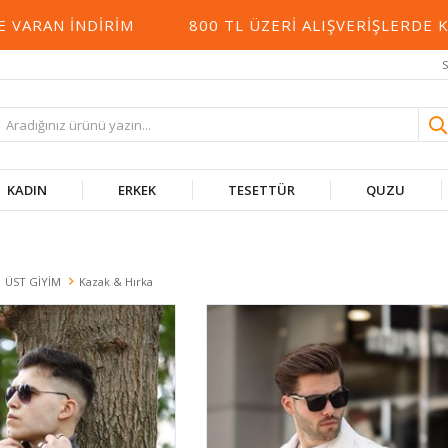
DIRIM
800 TL ÜZERI ALIŞVERIŞLERDE KARGO BED
S
KADIN
ERKEK
TESETTÜR
QUZU
ÜST GİYİM
Kazak & Hırka