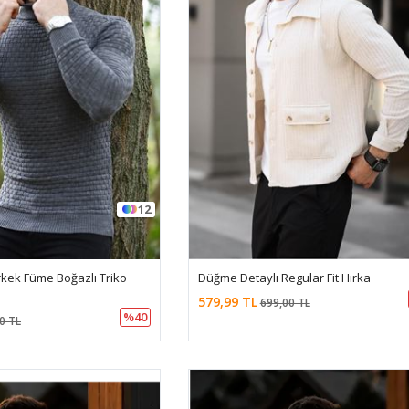
12
ek Füme Boğazlı Triko
Düğme Detaylı Regular Fit Hırka
579,99 TL
699,00 TL
%40
0 TL