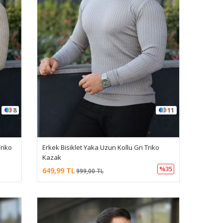
8
11
Triko
Erkek Bisiklet Yaka Uzun Kollu Gri Triko
Kazak
%35
649,99 TL
999,00 TL