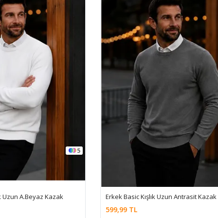
5
ık Uzun A.Beyaz Kazak
Erkek Basic Kışlık Uzun Antrasit Kazak
599,99 TL