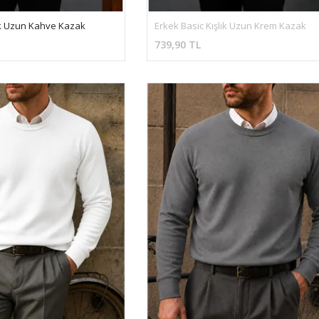
lık Uzun Kahve Kazak
Erkek Basic Kışlık Uzun Krem Kazak
739,90 TL