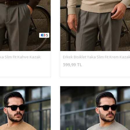
5
aka Slim Fit Kahve Kazak
Erkek Bisiklet Yaka Slim Fit Krem Kaza
599,99 TL