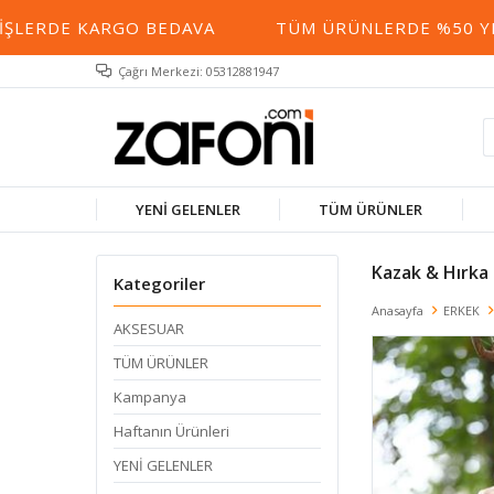
ARGO BEDAVA
TÜM ÜRÜNLERDE %50 YE VARAN İN
Çağrı Merkezi: 05312881947
YENİ GELENLER
TÜM ÜRÜNLER
Kazak & Hırka
Kategoriler
Anasayfa
ERKEK
AKSESUAR
TÜM ÜRÜNLER
Kampanya
Haftanın Ürünleri
YENİ GELENLER