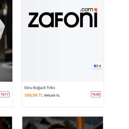
9
Ekru Boğazlı Triko
%17
%40
599,99 TL
999,00 TL