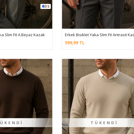
5
aka Slim Fit A.Beyaz Kazak
Erkek Bisiklet Yaka Slim Fit Antrasit Ka
599,99 TL
ÜKENDI
TÜKENDI