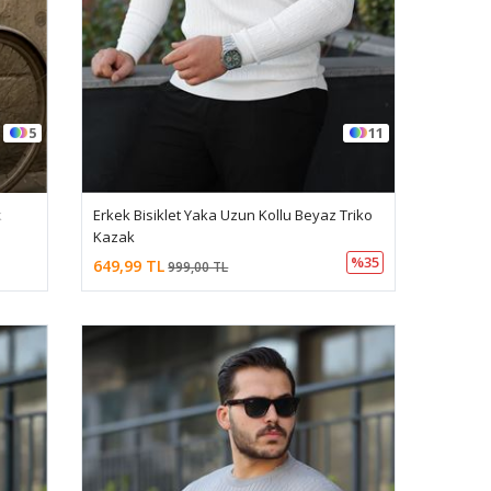
5
11
k
Erkek Bisiklet Yaka Uzun Kollu Beyaz Triko
Kazak
%35
649,99 TL
999,00 TL