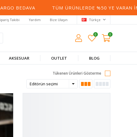
AVA
TÜM ÜRÜNLERDE %50 YE VARAN İNDIRIM
ipariş Takibi
Yardım
Bize Ulaşın
Türkçe
0
0
AKSESUAR
OUTLET
BLOG
Tükenen Ürünleri Gösterme