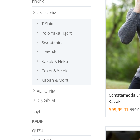
ERKEK
ÜST GİYİM
T-Shirt
Polo Yaka Tişört
Sweatshirt
Gömlek
Kazak & Hırka
Ceket & Yelek
Kaban & Mont
ALT GİYİM
Comstarmoda Erk
DIŞ GİYİM
Kazak
599,99 TL
999,0
Tayt
KADIN
QUZU