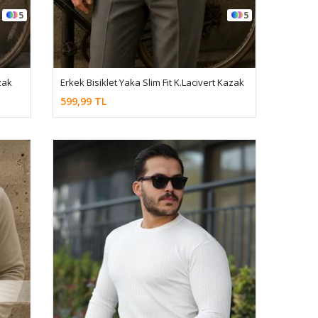
5
5
zak
Erkek Bisiklet Yaka Slim Fit K.Lacivert Kazak
599,99 TL