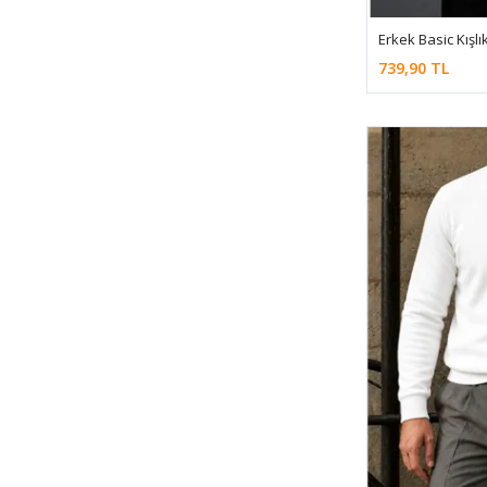
SU YEŞİLİ
Erkek Basic Kış
SÜTLÜ KAHVE
739,90 TL
Taş
Vizon
yeşil
Yeşil
YEŞİL