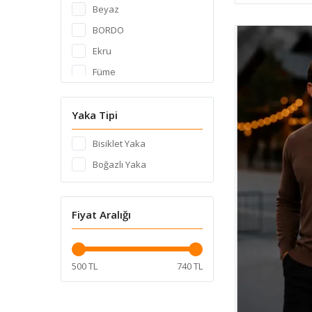
Beyaz
BORDO
Ekru
Füme
Gri
Gül Kurusu
Yaka Tipi
Haki
Bisiklet Yaka
Hardal
Boğazlı Yaka
İNDİGO
Kahverengi
Fiyat Aralığı
Kırmızı
Krem
Lacivert
500 TL
740 TL
Mint
Siyah