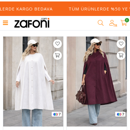
Filtrele
E KARGO BEDAVA
TÜM ÜRÜNLERDE %50 YE VARAN 
0
TR
7
7