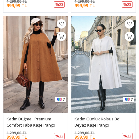
1.299,00 TL
1.299,00 TL
%23
%23
999,99 TL
999,99 TL
7
7
Kadın Düğmeli Premium
Kadın Günlük Kolsuz Bol
Comfort Taba Kaşe Panço
Beyaz Kaşe Panço
1.299,00 TL
1.299,00 TL
%23
%23
999,99 TL
999,99 TL