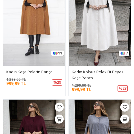
11
7
Kadın Kaşe Pelerin Panço
Kadın Kolsuz Relax Fit Beyaz
Kaşe Panço
1.399,00 TL
%29
999,99 TL
1.299,00 TL
%23
999,99 TL