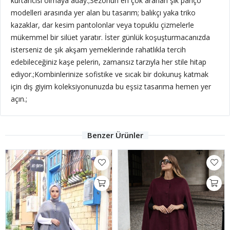
kurtarıcısı olmaya aday.;
Sezonun en çok aranan şık panço
modelleri arasında yer alan bu tasarım; balıkçı yaka triko
kazaklar, dar kesim pantolonlar veya topuklu çizmelerle
mükemmel bir silüet yaratır. İster günlük koşuşturmacanızda
isterseniz de şık akşam yemeklerinde rahatlıkla tercih
edebileceğiniz kaşe pelerin, zamansız tarzıyla her stile hitap
ediyor.;Kombinlerinize sofistike ve sıcak bir dokunuş katmak
için dış giyim koleksiyonunuzda bu eşsiz tasarıma hemen yer
açın.;
Benzer Ürünler