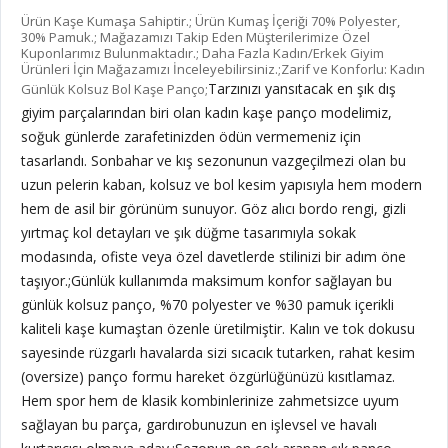
Ürün Kaşe Kumaşa Sahiptir.; Ürün Kumaş İçeriği 70% Polyester,
30% Pamuk.; Mağazamızı Takip Eden Müşterilerimize Özel
Kuponlarımız Bulunmaktadır.; Daha Fazla Kadın/Erkek Giyim
Ürünleri İçin Mağazamızı İnceleyebilirsiniz.;Zarif ve Konforlu: Kadın
Tarzınızı yansıtacak en şık dış
Günlük Kolsuz Bol Kaşe Panço;
giyim parçalarından biri olan kadın kaşe panço modelimiz,
soğuk günlerde zarafetinizden ödün vermemeniz için
tasarlandı. Sonbahar ve kış sezonunun vazgeçilmezi olan bu
uzun pelerin kaban, kolsuz ve bol kesim yapısıyla hem modern
hem de asil bir görünüm sunuyor. Göz alıcı bordo rengi, gizli
yırtmaç kol detayları ve şık düğme tasarımıyla sokak
modasında, ofiste veya özel davetlerde stilinizi bir adım öne
taşıyor.;
Günlük kullanımda maksimum konfor sağlayan bu
günlük kolsuz panço, %70 polyester ve %30 pamuk içerikli
kaliteli kaşe kumaştan özenle üretilmiştir. Kalın ve tok dokusu
sayesinde rüzgarlı havalarda sizi sıcacık tutarken, rahat kesim
(oversize) panço formu hareket özgürlüğünüzü kısıtlamaz.
Hem spor hem de klasik kombinlerinize zahmetsizce uyum
sağlayan bu parça, gardırobunuzun en işlevsel ve havalı