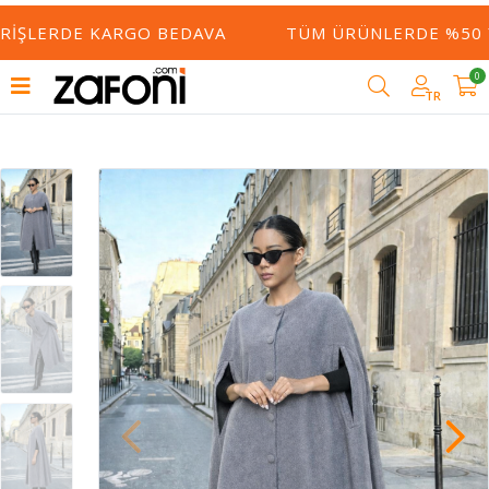
RIŞLERDE KARGO BEDAVA
TÜM ÜRÜNLERDE %50 YE
0
TR