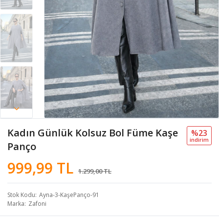
Kadın Günlük Kolsuz Bol Füme Kaşe
%23
i̇ndi̇ri̇m
Panço
999,99 TL
1.299,00 TL
Stok Kodu
Ayna-3-KaşePanço-91
Marka
Zafoni