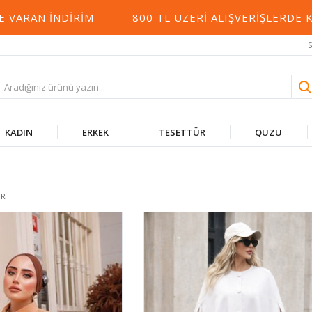
DIRIM
800 TL ÜZERI ALIŞVERIŞLERDE KARGO BE
S
KADIN
ERKEK
TESETTÜR
QUZU
ÜR