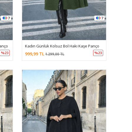
7
7
Panço
Kadın Günlük Kolsuz Bol Haki Kaşe Panço
%23
%23
999,99 TL
1.299,00 TL