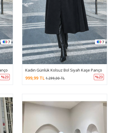
7
7
anço
Kadın Günlük Kolsuz Bol Siyah Kaşe Panço
%23
%23
999,99 TL
1.299,00 TL