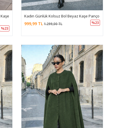
 Kaşe
Kadın Günlük Kolsuz Bol Beyaz Kaşe Panço
%23
999,99 TL
1.299,00 TL
%23