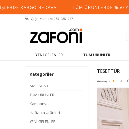
KARGO BEDAVA
TÜM ÜRÜNLERDE %50 YE VARAN İN
Çağrı Merkezi: 05312881947
YENİ GELENLER
TÜM ÜRÜNLER
TESETTÜR
Kategoriler
Anasayfa
TESETT
AKSESUAR
TÜM ÜRÜNLER
Kampanya
Haftanın Ürünleri
YENİ GELENLER