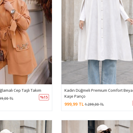
ğlamalı Cep Taşlı Takım
Kadın Düğmeli Premium Comfort Beya
Kaşe Panço
%15
99,00 TL
999,99 TL
1.299,00 TL