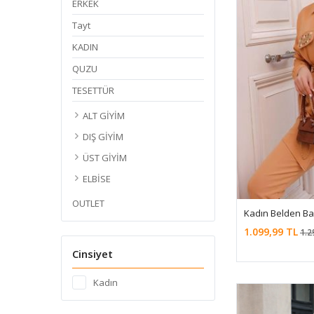
ERKEK
Tayt
KADIN
QUZU
TESETTÜR
ALT GİYİM
DIŞ GİYİM
ÜST GİYİM
ELBİSE
OUTLET
Kadın Belden Ba
1.099,99 TL
1.2
Cinsiyet
Kadın