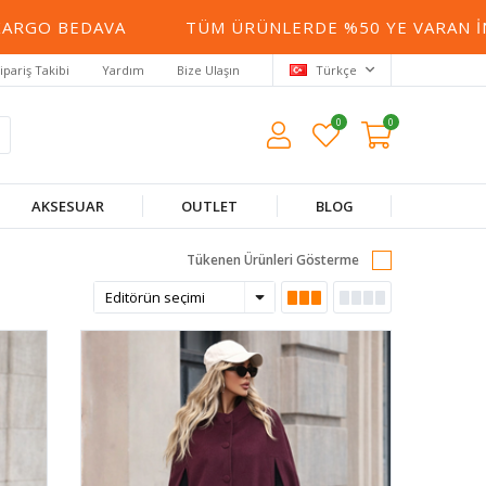
DAVA
TÜM ÜRÜNLERDE %50 YE VARAN İNDIRIM
ipariş Takibi
Yardım
Bize Ulaşın
Türkçe
0
0
AKSESUAR
OUTLET
BLOG
Tükenen Ürünleri Gösterme