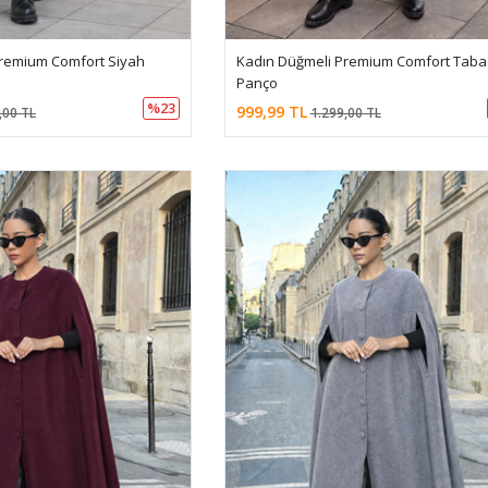
remium Comfort Siyah
Kadın Düğmeli Premium Comfort Taba
Panço
%23
999,99 TL
,00 TL
1.299,00 TL