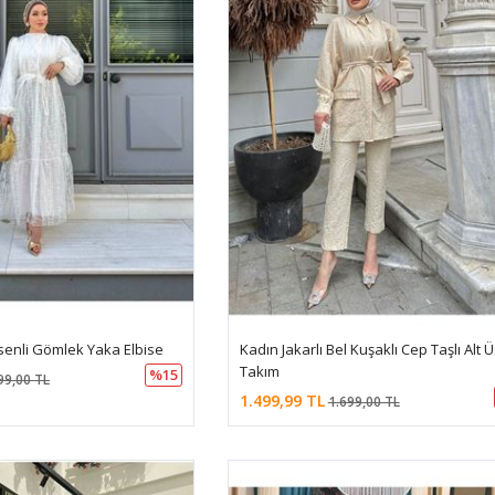
enli Gömlek Yaka Elbise
Kadın Jakarlı Bel Kuşaklı Cep Taşlı Alt Ü
Takım
%15
99,00 TL
1.499,99 TL
1.699,00 TL