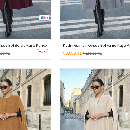
7
lsuz Bol Bordo Kaşe Panço
Kadın Günlük Kolsuz Bol Füme Kaşe 
%23
999,99 TL
,00 TL
1.299,00 TL