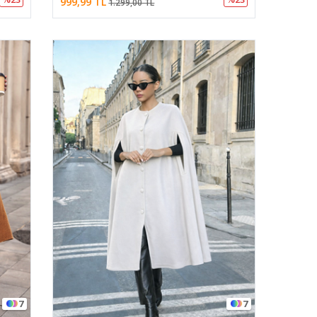
999,99 TL
1.299,00 TL
7
7