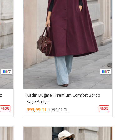
7
7
z
Kadın Düğmeli Premium Comfort Bordo
Kaşe Panço
%23
%23
999,99 TL
1.299,00 TL