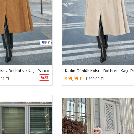
7
lsuz Bol Kahve Kaşe Panço
Kadın Günlük Kolsuz Bol Krem Kaşe P
%23
999,99 TL
,00 TL
1.299,00 TL