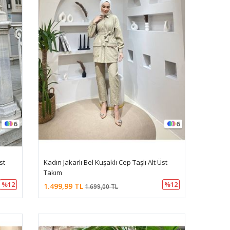
6
6
st
Kadın Jakarlı Bel Kuşaklı Cep Taşlı Alt Üst
Takım
%12
%12
1.499,99 TL
1.699,00 TL