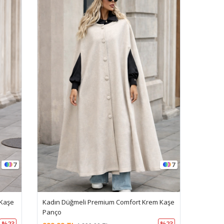
7
7
 Kaşe
Kadın Düğmeli Premium Comfort Krem Kaşe
Panço
%23
%23