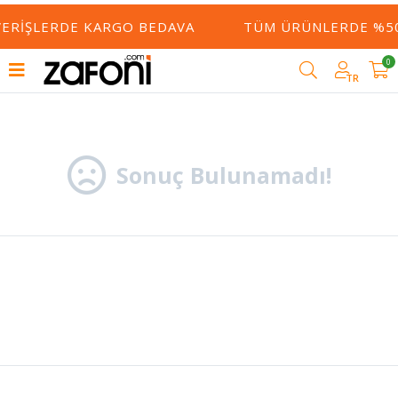
ŞVERIŞLERDE KARGO BEDAVA
TÜM ÜRÜNLERDE %50
0
Filtrele
TR
Sonuç Bulunamadı!