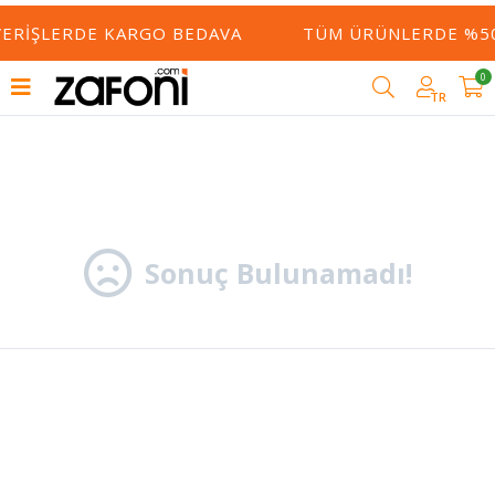
ŞVERIŞLERDE KARGO BEDAVA
TÜM ÜRÜNLERDE %50
0
Filtrele
TR
Sonuç Bulunamadı!