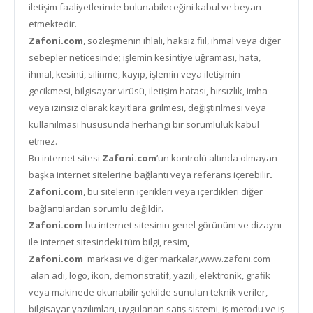
iletişim faaliyetlerinde bulunabileceğini kabul ve beyan
etmektedir.
Zafoni.com
, sözleşmenin ihlali, haksız fiil, ihmal veya diğer
sebepler neticesinde; işlemin kesintiye uğraması, hata,
ihmal, kesinti, silinme, kayıp, işlemin veya iletişimin
gecikmesi, bilgisayar virüsü, iletişim hatası, hırsızlık, imha
veya izinsiz olarak kayıtlara girilmesi, değiştirilmesi veya
kullanılması hususunda herhangi bir sorumluluk kabul
etmez.
Bu internet sitesi
Zafoni.com
’un kontrolü altında olmayan
başka internet sitelerine bağlantı veya referans içerebilir
.
Zafoni.com
, bu sitelerin içerikleri veya içerdikleri diğer
bağlantılardan sorumlu değildir.
Zafoni.com
bu internet sitesinin genel görünüm ve dizaynı
ile internet sitesindeki tüm bilgi, resim
,
Zafoni.com
markası ve diğer markalar,www.zafoni.com
alan adı, logo, ikon, demonstratif, yazılı, elektronik, grafik
veya makinede okunabilir şekilde sunulan teknik veriler,
bilgisayar yazılımları, uygulanan satış sistemi, iş metodu ve iş