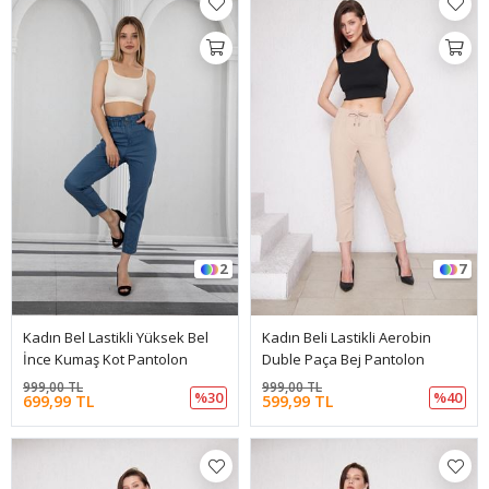
2
7
Kadın Bel Lastikli Yüksek Bel
Kadın Beli Lastikli Aerobin
İnce Kumaş Kot Pantolon
Duble Paça Bej Pantolon
999,00 TL
999,00 TL
%30
%40
699,99 TL
599,99 TL