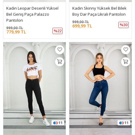
Kadın Leopar Desenli Yüksel
Kadın Skinny Yüksek Bel Bilek
Bel Geniş Paça Palazzo
Boy Dar Paça Likralı Pantolon
Pantolon
999,00 TL
%30
699,99 TL
999,00 TL
%22
779,99 TL
11
11