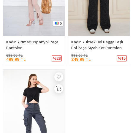
5
Kadın Yırtmaçlı Ispanyol Paça
Kadın Yüksek Bel Baggy Taşlı
Pantolon
Bol Paça Siyah Kot Pantolon
699,00 TL
999,00 TL
%28
%15
499,99 TL
849,99 TL