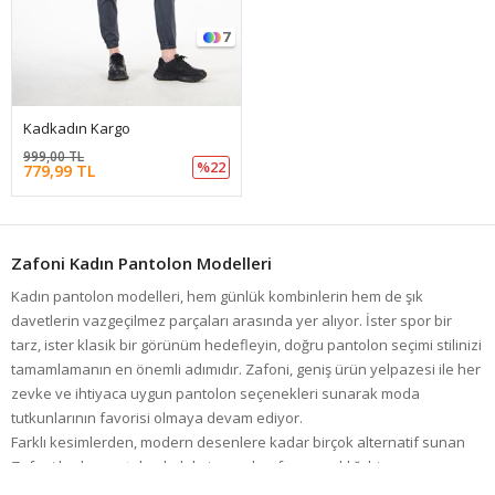
7
Kadkadın Kargo
999,00 TL
%22
779,99 TL
Zafoni Kadın Pantolon Modelleri
Kadın pantolon modelleri, hem günlük kombinlerin hem de şık
davetlerin vazgeçilmez parçaları arasında yer alıyor. İster spor bir
tarz, ister klasik bir görünüm hedefleyin, doğru pantolon seçimi stilinizi
tamamlamanın en önemli adımıdır. Zafoni, geniş ürün yelpazesi ile her
zevke ve ihtiyaca uygun pantolon seçenekleri sunarak moda
tutkunlarının favorisi olmaya devam ediyor.
Farklı kesimlerden, modern desenlere kadar birçok alternatif sunan
Zafoni
kadın pantolon
koleksiyonu, konforu ve şıklığı bir araya
getiriyor.