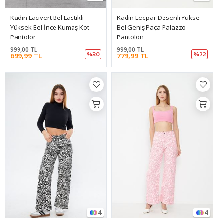
Kadın Lacivert Bel Lastikli
Kadın Leopar Desenli Yüksel
Yüksek Bel İnce Kumaş Kot
Bel Geniş Paça Palazzo
Pantolon
Pantolon
999,00 TL
999,00 TL
%30
%22
699,99 TL
779,99 TL
4
4