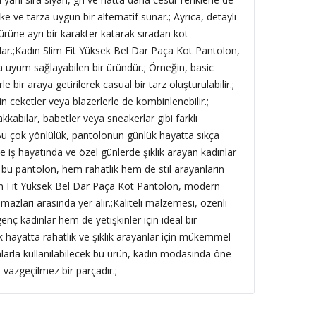
ke ve tarza uygun bir alternatif sunar.; Ayrıca, detaylı
, ürüne ayrı bir karakter katarak sıradan kot
lar.;Kadın Slim Fit Yüksek Bel Dar Paça Kot Pantolon,
a uyum sağlayabilen bir üründür.; Örneğin, basic
le bir araya getirilerek casual bir tarz oluşturulabilir.;
n ceketler veya blazerlerle de kombinlenebilir.;
kkabılar, babetler veya sneakerlar gibi farklı
Bu çok yönlülük, pantolonun günlük hayatta sıkça
kle iş hayatında ve özel günlerde şıklık arayan kadınlar
 bu pantolon, hem rahatlık hem de stil arayanların
Slim Fit Yüksek Bel Dar Paça Kot Pantolon, modern
zları arasında yer alır.;Kaliteli malzemesi, özenli
enç kadınlar hem de yetişkinler için ideal bir
k hayatta rahatlık ve şıklık arayanlar için mükemmel
onlarla kullanılabilecek bu ürün, kadın modasında öne
n vazgeçilmez bir parçadır.;