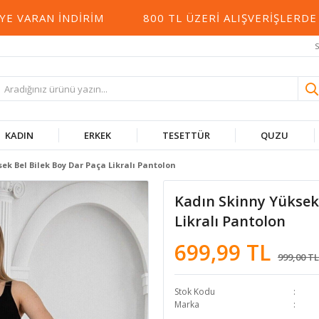
ARAN İNDIRIM
800 TL ÜZERI ALIŞVERIŞLERDE KA
S
KADIN
ERKEK
TESETTÜR
QUZU
ek Bel Bilek Boy Dar Paça Likralı Pantolon
Kadın Skinny Yüksek 
Likralı Pantolon
699,99 TL
999,00 TL
Stok Kodu
Marka