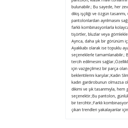
bulunabilir.; Bu sayede, her zev
dikiş işçiliği ve özgün tasarımı
pantolonlardan ayrılmasını sağ
farklı kombinasyonlarla kolayc
tişörtler, bluzlar veya gömlekler
Ayrıca, daha şık bir görünüm içi
Ayakkabı olarak ise topuklu aya
seçeneklerle tamamlanabilir.; 
tercih edilmesini sağlar.;Özelli
için vazgeçilmez bir parça olan
beklentilerini karşılar.;Kadın 
kadın gardırobunun olmazsa olma
dikimi ve şık tasarımıyla, hem g
seçenektir.;Bu pantolon, günlü
bir tercihtir.;Farklı kombinasy
çıkan trendleri yakalayanlar içi