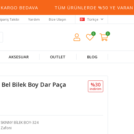
RGO BEDAVA
TÜM ÜRÜNLERDE %50 YE VARAN İND
ipariş Takibi
Yardım
Bize Ulaşın
Türkçe
0
0
AKSESUAR
OUTLET
BLOG
Bel Bilek Boy Dar Paça
%30
i̇ndi̇ri̇m
SKINNY BİLEK BOY-324
Zafoni