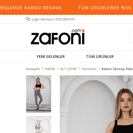
ŞLERDE KARGO BEDAVA
TÜM ÜRÜNLERDE %50 YE V
Çağrı Merkezi: 05312881947
YENİ GELENLER
TÜM ÜRÜNLER
Anasayfa
KADIN
ALT GİYİM
Pantolon
Kadın Skinny Yüks