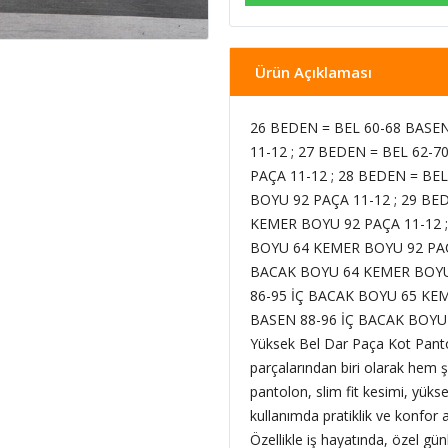
Ürün Açıklaması
26 BEDEN = BEL 60-68 BASE
11-12 ; 27 BEDEN = BEL 62-
PAÇA 11-12 ; 28 BEDEN = BE
BOYU 92 PAÇA 11-12 ; 29 BE
KEMER BOYU 92 PAÇA 11-12 ;
BOYU 64 KEMER BOYU 92 PAÇA
BACAK BOYU 64 KEMER BOYU 
86-95 İÇ BACAK BOYU 65 KEM
BASEN 88-96 İÇ BACAK BOYU 6
Yüksek Bel Dar Paça Kot Pant
parçalarından biri olarak hem şı
pantolon, slim fit kesimi, yüks
kullanımda pratiklik ve konfor a
Özellikle iş hayatında, özel g