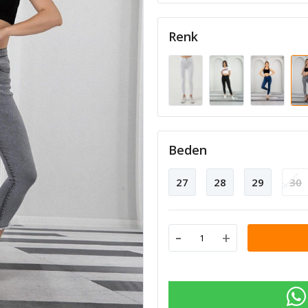
Renk
Beden
27
28
29
30
-
+