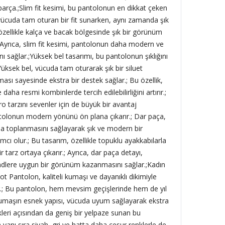
 parça.;Slim fit kesimi, bu pantolonun en dikkat çeken
it, vücuda tam oturan bir fit sunarken, aynı zamanda şık
, özellikle kalça ve bacak bölgesinde şık bir görünüm
; Ayrıca, slim fit kesimi, pantolonun daha modern ve
 sağlar.;Yüksek bel tasarımı, bu pantolonun şıklığını
; Yüksek bel, vücuda tam oturarak şık bir siluet
ması sayesinde ekstra bir destek sağlar.; Bu özellik,
ha resmi kombinlerde tercih edilebilirliğini artırır.;
ro tarzını sevenler için de büyük bir avantaj
tolonun modern yönünü ön plana çıkarır.; Dar paça,
da toplanmasını sağlayarak şık ve modern bir
ı olur.; Bu tasarım, özellikle topuklu ayakkabılarla
r tarz ortaya çıkarır.; Ayrıca, dar paça detayı,
ndlere uygun bir görünüm kazanmasını sağlar.;Kadın
t Pantolon, kaliteli kumaşı ve dayanıklı dikimiyle
r.; Bu pantolon, hem mevsim geçişlerinde hem de yıl
; Kumaşın esnek yapısı, vücuda uyum sağlayarak ekstra
leri açısından da geniş bir yelpaze sunan bu
 yanı sıra siyah, gri ve hatta daha cesur renklerle de