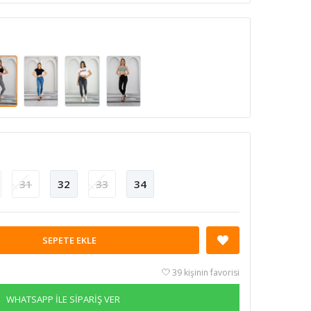
31
32
33
34
SEPETE EKLE
39 kişinin favorisi
WHATSAPP İLE SİPARİŞ VER