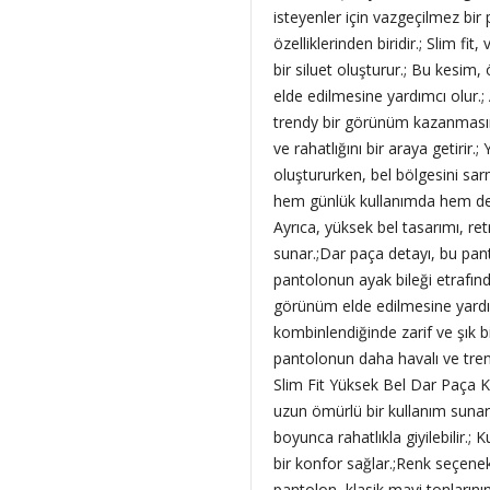
isteyenler için vazgeçilmez bir
özelliklerinden biridir.; Slim f
bir siluet oluşturur.; Bu kesim
elde edilmesine yardımcı olur.
trendy bir görünüm kazanmasını
ve rahatlığını bir araya getirir.
oluştururken, bel bölgesini sar
hem günlük kullanımda hem de da
Ayrıca, yüksek bel tasarımı, ret
sunar.;Dar paça detayı, bu pan
pantolonun ayak bileği etrafın
görünüm elde edilmesine yardımc
kombinlendiğinde zarif ve şık bi
pantolonun daha havalı ve tre
Slim Fit Yüksek Bel Dar Paça Ko
uzun ömürlü bir kullanım suna
boyunca rahatlıkla giyilebilir.
bir konfor sağlar.;Renk seçenek
pantolon, klasik mavi tonlarının