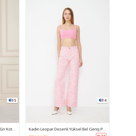
5
4
Kadın Bol Paça Yüksek Bel Baggy Gri Kot Pantolon
Kadın Leopar Desenli Yüksel Bel Geniş Paça Palazzo Pantolon
%22