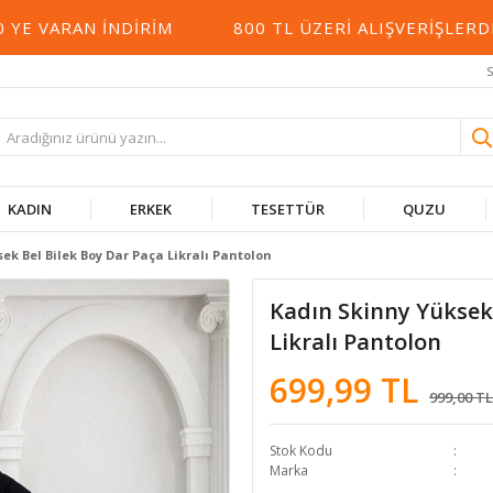
E VARAN İNDIRIM
800 TL ÜZERI ALIŞVERIŞLERDE
S
KADIN
ERKEK
TESETTÜR
QUZU
ek Bel Bilek Boy Dar Paça Likralı Pantolon
Kadın Skinny Yüksek 
Likralı Pantolon
699,99 TL
999,00 TL
Stok Kodu
Marka