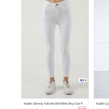
9
Kadın Skinny Yüksek Bel Bilek Boy Dar Paça Likralı Pantolon
%30