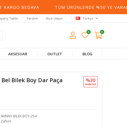
 KARGO BEDAVA
TÜM ÜRÜNLERDE %50 YE VARAN İ
ipariş Takibi
Yardım
Bize Ulaşın
Türkçe
0
0
AKSESUAR
OUTLET
BLOG
Bel Bilek Boy Dar Paça
%30
i̇ndi̇ri̇m
SKINNY BİLEK BOY-254
Zafoni