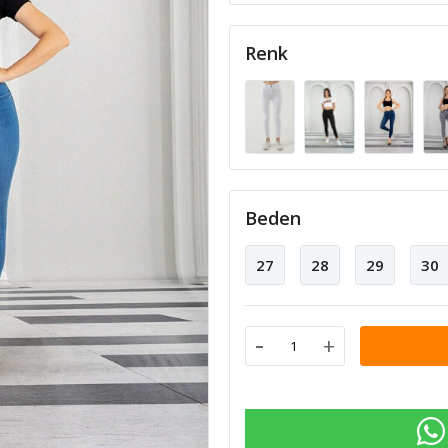
Renk
Beden
27
28
29
30
-
+