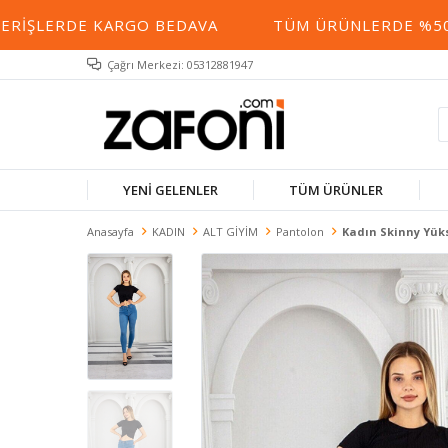
ERIŞLERDE KARGO BEDAVA
TÜM ÜRÜNLERDE %50 Y
Çağrı Merkezi: 05312881947
YENİ GELENLER
TÜM ÜRÜNLER
Anasayfa
KADIN
ALT GİYİM
Pantolon
Kadın Skinny Yüks