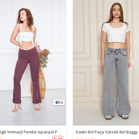
5
Kadın Çizgili Yırtmaçlı Pembe Ispanyol Paça Pantolon
%28