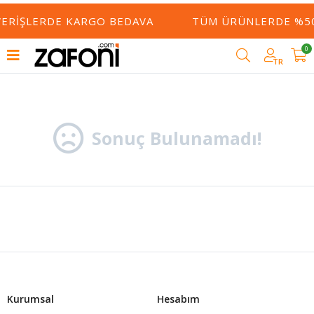
ŞVERIŞLERDE KARGO BEDAVA
TÜM ÜRÜNLERDE %50
0
Filtrele
TR
Sonuç Bulunamadı!
Kurumsal
Hesabım