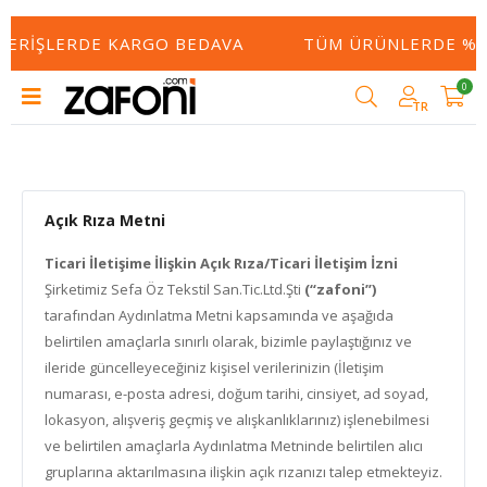
ŞVERIŞLERDE KARGO BEDAVA
TÜM ÜRÜNLERDE %50
0
TR
Açık Rıza Metni
Ticari İletişime İlişkin Açık Rıza/Ticari İletişim İzni
Şirketimiz Sefa Öz Tekstil San.Tic.Ltd.Şti
(“zafoni”)
tarafından Aydınlatma Metni kapsamında ve aşağıda
belirtilen amaçlarla sınırlı olarak, bizimle paylaştığınız ve
ileride güncelleyeceğiniz kişisel verilerinizin (İletişim
numarası, e-posta adresi, doğum tarihi, cinsiyet, ad soyad,
lokasyon, alışveriş geçmiş ve alışkanlıklarınız) işlenebilmesi
ve belirtilen amaçlarla Aydınlatma Metninde belirtilen alıcı
gruplarına aktarılmasına ilişkin açık rızanızı talep etmekteyiz.