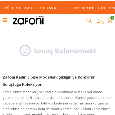
ŞVERIŞLERDE KARGO BEDAVA
TÜM ÜRÜNLERDE %50
0
Filtrele
TR
Sonuç Bulunamadı!
Zafoni Kadın Elbise Modelleri: Şıklığın ve Konforun
Buluştuğu Koleksiyon
Kadın
elbise
modelleri, her kadının dolabında mutlaka yer alması
gereken en önemli parçalar arasında bulunur. Günlük yaşamdan özel
davetlere, iş hayatından tatil kombinlerine kadar her anın kurtarıcısı
olan elbiseler, hem şık hem de rahat bir stil sunar. Zafoni kadın elbise
koleksiyonu, geniş model yelpazesiyle her tarza hitap eden