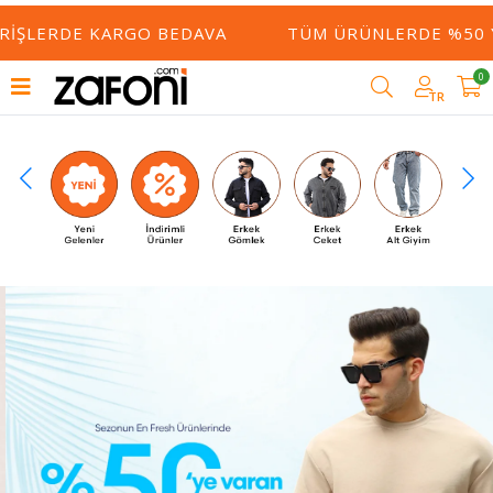
RIŞLERDE KARGO BEDAVA
TÜM ÜRÜNLERDE %50 YE
0
TR