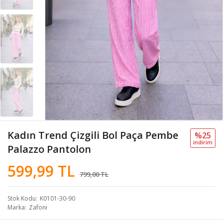
Kadın Trend Çizgili Bol Paça Pembe
%25
i̇ndi̇ri̇m
Palazzo Pantolon
599,99 TL
799,00 TL
Stok Kodu
K0101-30-90
Marka
Zafoni