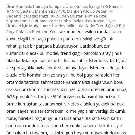
Ürün Pamuklu Kumaşa Sahiptir.; Ürün Kumaş İçeriği %78 Pamuk,
%16 Polyester.; Manken Boy 170, Manken Kilo 56 Bedeni M
Bedendir.; Mağazamızı Takip Eden Müşterilerimize Özel
Kuponlarımız Bulunmaktadır.; Daha Fazla Erkek/Kadın Giyim
Ürünleri İçin Mağazamızı İnceleyebilirsiniz.;Kadın Trend Çizgili Bol
Yeni sezonun en sevilen modası olan
Paça Palazzo Pantolon;
kadın çizgili bol paça palazzo pantolon, şıklığı ve günlük
rahatlığı tek bir parçada buluşturuyor. Gardırobunuzun
kurtarıcısı olacak bu model, trend çizgili pantolon arayışında
olan kadınlar için kusursuz bir kalıba sahip. İster basic bir tişört
ve spor ayakkabıyla sokak stiline uyarlayın, isterseniz de şık bir
bluzla ofis kombinlerinize taşıyın; bu bol paça pantolon her
ortamda tarzınızı zahmetsizce yansıtmanızı sağlar.;
Gün boyu
maksimum konfor sunması için özel olarak üretilen ürünümüz,
%78 pamuk (cotton) ve %16 polyester karışımlı birinci sınıf
örme kumaştan tasarlanmıştır. Nefes alabilen yüksek pamuk
oranı sayesinde terletmezken, örme yapısının verdiği dökümlü
duruş hareket özgürlüğünüzü kısıtlamaz. Rahat kesim kadın
pantolon modelleri arasında hem dokusu hem de kalitesiyle
öne çıkan bu tasarım, cildinize gün boyu yumuşak bir dokunuş