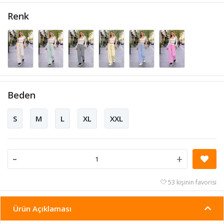
Renk
Beden
S
M
L
XL
XXL
-
+
53 kişinin favorisi
Ürün Açıklaması