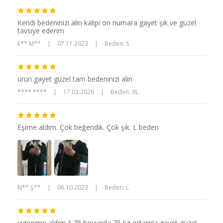
Kendi bedeninizi alın kalıpı on numara gayet şık ve güzel
tavsiye ederim
E** M**
|
07.11.2023
|
Beden: S
ürün gayet güzel tam bedeninizi alın
**** ****
|
17.02.2026
|
Beden: XL
Eşime aldım. Çok beğendik. Çok şık. L beden
N** Ş**
|
06.10.2023
|
Beden: L
yigenime aldım 1.78 boyunda 75 kg ortamla gayet güzel