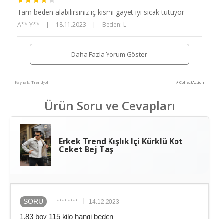
Tam beden alabilirsiniz iç kısmı gayet iyi sıcak tutuyor
A** Y**
|
18.11.2023
|
Beden: L
Daha Fazla Yorum Göster
Kaynak: Trendyol
⚡ CollectAction
Ürün Soru ve Cevapları
Erkek Trend Kışlık Içi Kürklü Kot
Ceket Bej Taş
SORU
**** ****
14.12.2023
1.83 boy 115 kilo hangi beden