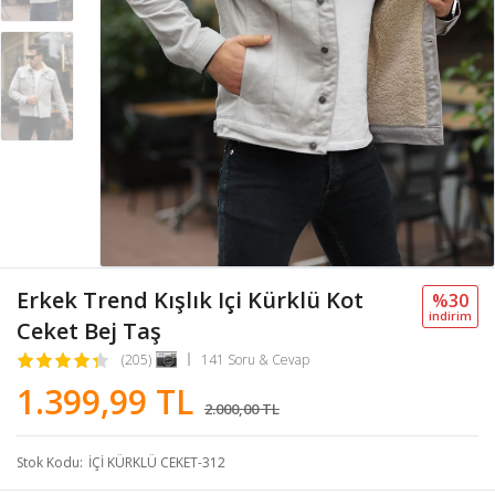
Erkek Trend Kışlık Içi Kürklü Kot
%30
i̇ndi̇ri̇m
Ceket Bej Taş
(205)
141 Soru & Cevap
1.399,99 TL
2.000,00 TL
Stok Kodu
İÇİ KÜRKLÜ CEKET-312