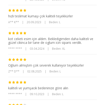
hızlı teslimat kumaşı çok kaliteli teşekkürler
A** K**
|
20.09.2023
|
Beden: L
kot ceketi esim için aldım. Bekledigimden daha kaliteli ve
güzel cikinca bir tane de oglum icin siparis verdik.
**** ****
|
03.04.2024
|
Beden: XL
Oğlum almıştım çok severek kullanıyor teşekkürler
Z** D**
|
02.08.2025
|
Beden: L
kaliteli ve yumşacık bedeninize göre alın
**** ****
|
09.10.2023
|
Beden: L