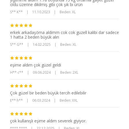
oldu üzerine dikilmiş gibi çok şık bı ürün
S** K**
|
11.10.2023
|
Beden: XL
erkek arkadaşöma aldimm cok cok guzell kalibi dar sadece
1 hatta 2 beden büyük alın
S** G**
|
14.02.2025
|
Beden: XL
eşime aldım çok güzel geldi
H** c**
|
09.06.2024
|
Beden: 2XL
Çok güzel bir beden büyük tercih edilebilir
E** h**
|
06.03.2024
|
Beden: XXL
çok kullanışlı eşime aldım severek giyiyor.
**** ****
|
22.12.2025
|
Beden: XL