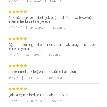
L** K**
|
14.11.2024
|
Beden: M
Çok güzel şık ve kaliteli çok beğendik fiirmaya teşekkür
ederim herkese tavsiye ederim
**** ****
|
24.03.2024
|
Beden: L
Oğluma aldım güzel bir mont ve sıkacak tutuyor herkese
alma istiyorum
f** a**
|
25.11.2024
|
Beden: S
mükemmel çok beğendim üstüme tam oldu
k** y**
|
13.11.2023
|
Beden: M
çok iyi eşime hediye ilarak aldım bayıldı
T** Y**
|
25.02.2025
|
Beden: M