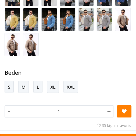
Beden
S
M
L
XL
XXL
-
+
35 kişinin favorisi