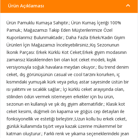
Ürün Açıklaması
Ürün Pamuklu Kumaşa Sahiptir.; Ürün Kumaş İçeriği 100%
Pamuk.; Mağazamızı Takip Eden Müşterilerimize Özel
Kuponlarımız Bulunmaktadır.; Daha Fazla Erkek/Kadın Giyim
Ürünleri İçin Mağazamızı İnceleyebilirsiniz.;Kış Sezonunun
İkonik Parçası: Erkek Kürklü Kot Ceket;Erkek giyim modasının
zamansız klasiklerinden biri olan kot ceket modeli, kışlık
versiyonuyla soğuk havalara meydan okuyor.; Bu trend denim
ceket, dış görünüşünün casual ve cool tarzını korurken, iç
kısmındaki yumuşak kürk veya peluş astar sayesinde üstün bir
ısı yalıtımı ve sıcaklık sağlar.; İçi kürklü ceket arayışında olan,
stilinden ödün vermek istemeyen erkekler için bu ürün,
sezonun en kullanışlı ve şık dış giyim alternatifidir.; Klasik kot
ceket kesimi, düğmeli ön kapama ve göğüs cep detayları ile
fonksiyonellik ve estetiği birleştirir.;Uzun kollu bu erkek ceket,
günlük kullanımda tişört veya kazak üzerine mükemmel bir
katman oluşturur.; Farklı renk ve yıkama seçeneklerindeki jean