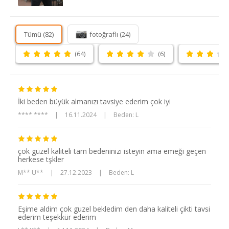
Tümü (82)
fotoğraflı (24)
(64)
(6)
İki beden büyük almanızı tavsiye ederim çok iyi
**** ****
|
16.11.2024
|
Beden: L
çok güzel kaliteli tam bedeninizi isteyin ama emeği geçen
herkese tşkler
M** U**
|
27.12.2023
|
Beden: L
Eşime aldim çok guzel bekledim den daha kaliteli çikti tavsi
ederim teşekkür ederim