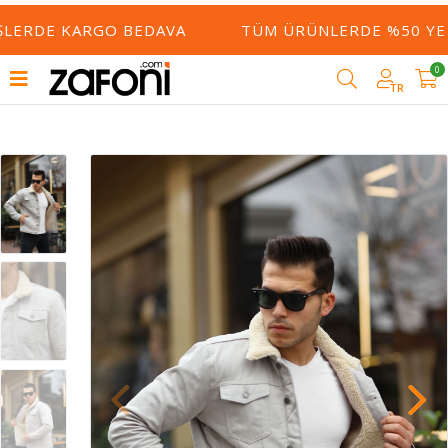
ERDE KARGO BEDAVA
TÜM ÜRÜNLERDE %50 YE VAR
0
TR