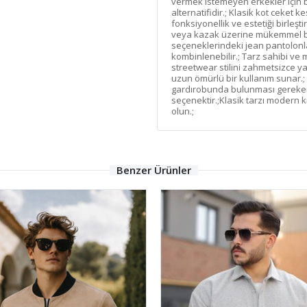
vermek istemeyen erkekler için bu
alternatifidir.; Klasik kot ceket
fonksiyonellik ve estetiği birleşt
veya kazak üzerine mükemmel bir
seçeneklerindeki jean pantolonl
kombinlenebilir.; Tarz sahibi ve 
streetwear stilini zahmetsizce ya
uzun ömürlü bir kullanım sunar.
gardırobunda bulunması gereken 
seçenektir.;Klasik tarzı modern kı
olun.;
Benzer Ürünler