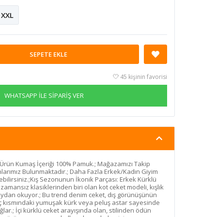
XXL
SEPETE EKLE
45 kişinin favorisi
WHATSAPP İLE SİPARİŞ VER
 Ürün Kumaş İçeriği 100% Pamuk.; Mağazamızı Takip
larımız Bulunmaktadır.; Daha Fazla Erkek/Kadın Giyim
bilirsiniz.;Kış Sezonunun İkonik Parçası: Erkek Kürklü
amansız klasiklerinden biri olan kot ceket modeli, kışlık
ydan okuyor.; Bu trend denim ceket, dış görünüşünün
 iç kısmındaki yumuşak kürk veya peluş astar sayesinde
sağlar.; İçi kürklü ceket arayışında olan, stilinden ödün