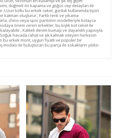
 ürün, sezonun en kullanışlı ve şık dış giyim
 kesimi, düğmeli ön kapama ve göğüs cep detayları ile
irir.;Uzun kollu bu erkek ceket, günlük kullanımda tişört
 katman oluşturur.; Farklı renk ve yıkama
arla, chino veya spor pantolon modelleriyle kolayca
modaya önem veren erkekler, bu kışlık kot ceket ile
kalayabilir.; Kaliteli denim kumaşı ve dayanıklı yapısıyla
; Soğuk havada rahat ve şık kalmak isteyen herkesin
bu erkek mont, uygun fiyatlı ve popüler bir
ş modası ile buluşturan bu parça ile sokakların yıldızı