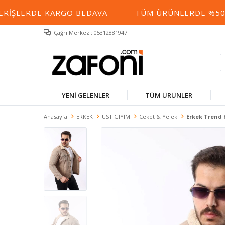
IŞLERDE KARGO BEDAVA
TÜM ÜRÜNLERDE %50 YE 
Çağrı Merkezi: 05312881947
YENİ GELENLER
TÜM ÜRÜNLER
Anasayfa
ERKEK
ÜST GİYİM
Ceket & Yelek
Erkek Trend K