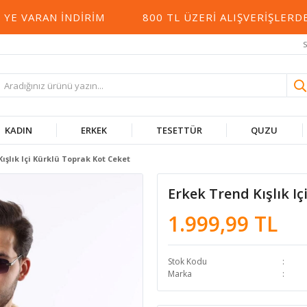
VARAN İNDIRIM
800 TL ÜZERI ALIŞVERIŞLERDE 
S
KADIN
ERKEK
TESETTÜR
QUZU
ışlık Içi Kürklü Toprak Kot Ceket
Erkek Trend Kışlık I
1.999,99 TL
Stok Kodu
Marka