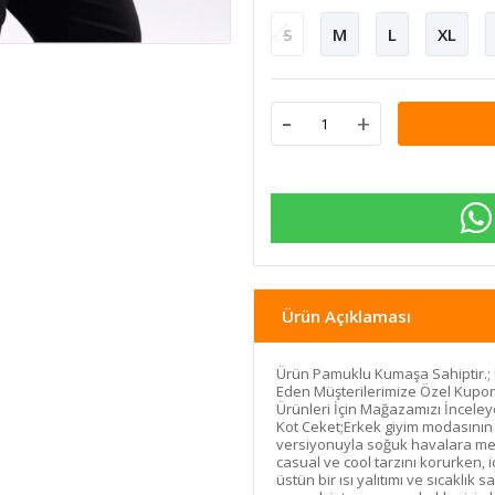
S
M
L
XL
-
+
Ürün Açıklaması
Ürün Pamuklu Kumaşa Sahiptir.;
Eden Müşterilerimize Özel Kupon
Ürünleri İçin Mağazamızı İnceleye
Kot Ceket;Erkek giyim modasının z
versiyonuyla soğuk havalara me
casual ve cool tarzını korurken,
üstün bir ısı yalıtımı ve sıcaklık 