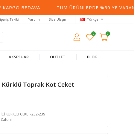
KARGO BEDAVA
TÜM ÜRÜNLERDE %50 YE VARAN İN
ipariş Takibi
Yardım
Bize Ulaşın
Türkçe
0
0
AKSESUAR
OUTLET
BLOG
çi Kürklü Toprak Kot Ceket
İÇİ KÜRKLÜ CEKET-232-239
Zafoni