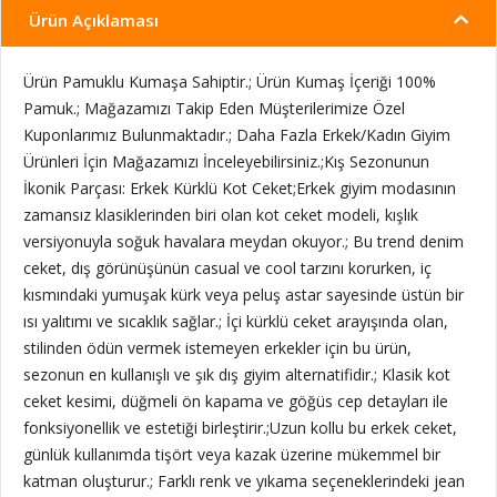
Ürün Açıklaması
Ürün Pamuklu Kumaşa Sahiptir.; Ürün Kumaş İçeriği 100%
Pamuk.; Mağazamızı Takip Eden Müşterilerimize Özel
Kuponlarımız Bulunmaktadır.; Daha Fazla Erkek/Kadın Giyim
Ürünleri İçin Mağazamızı İnceleyebilirsiniz.;Kış Sezonunun
İkonik Parçası: Erkek Kürklü Kot Ceket;Erkek giyim modasının
zamansız klasiklerinden biri olan kot ceket modeli, kışlık
versiyonuyla soğuk havalara meydan okuyor.; Bu trend denim
ceket, dış görünüşünün casual ve cool tarzını korurken, iç
kısmındaki yumuşak kürk veya peluş astar sayesinde üstün bir
ısı yalıtımı ve sıcaklık sağlar.; İçi kürklü ceket arayışında olan,
stilinden ödün vermek istemeyen erkekler için bu ürün,
sezonun en kullanışlı ve şık dış giyim alternatifidir.; Klasik kot
ceket kesimi, düğmeli ön kapama ve göğüs cep detayları ile
fonksiyonellik ve estetiği birleştirir.;Uzun kollu bu erkek ceket,
günlük kullanımda tişört veya kazak üzerine mükemmel bir
katman oluşturur.; Farklı renk ve yıkama seçeneklerindeki jean