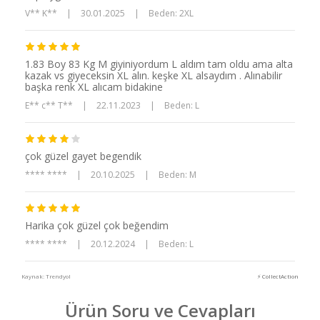
V** K**
|
30.01.2025
|
Beden: 2XL
1.83 Boy 83 Kg M giyiniyordum L aldım tam oldu ama alta
kazak vs giyeceksin XL alın. keşke XL alsaydım . Alınabilir
başka renk XL alıcam bidakine
E** c** T**
|
22.11.2023
|
Beden: L
çok güzel gayet begendik
**** ****
|
20.10.2025
|
Beden: M
Harika çok güzel çok beğendim
**** ****
|
20.12.2024
|
Beden: L
Kaynak: Trendyol
⚡ CollectAction
Ürün Soru ve Cevapları