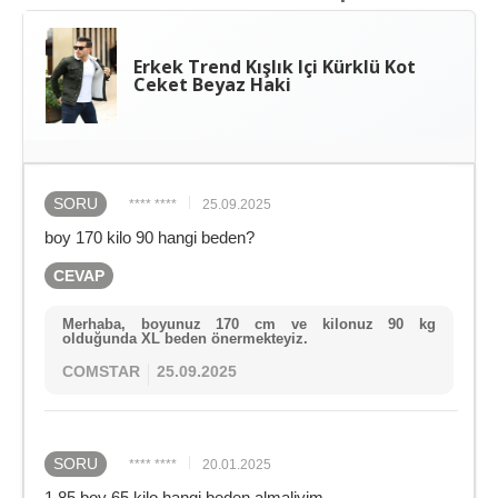
Erkek Trend Kışlık Içi Kürklü Kot
Ceket Beyaz Haki
SORU
**** ****
25.09.2025
boy 170 kilo 90 hangi beden?
CEVAP
Merhaba, boyunuz 170 cm ve kilonuz 90 kg
olduğunda XL beden önermekteyiz.
COMSTAR
25.09.2025
SORU
**** ****
20.01.2025
1.85 boy 65 kilo hangi beden almaliyim