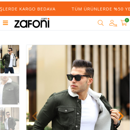
ŞLERDE KARGO BEDAVA
TÜM ÜRÜNLERDE %50 YE V
0
TR