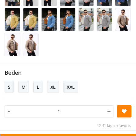
Beden
S
M
L
XL
XXL
-
+
41 kişinin favorisi