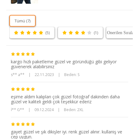
Tümü (7)
(5)
(1)
kargo hızlı paketleme güzel ve göründüğü gibi geliyor
güvenerek alabilirsiniz
s** a**
|
22.11.2023
|
Beden: S
eşime aldım kalıpları çok güzel fotoğraf dakinden daha
güzel ve kaliteli geldi çok teşekkür ederiz
İ** G**
|
09.12.2024
|
Beden: 2XL
gayet güzel ve şık dikişler iyi. renk güzel alınır. kullaniş ve
cep uygun.