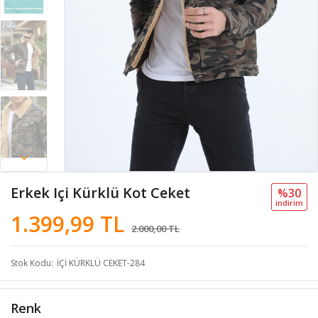
Erkek Içi Kürklü Kot Ceket
%30
i̇ndi̇ri̇m
1.399,99 TL
2.000,00 TL
Stok Kodu
İÇİ KÜRKLÜ CEKET-284
Renk