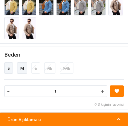
Beden
S
M
L
XL
XXL
-
+
3 kişinin favorisi
Ürün Açıklaması