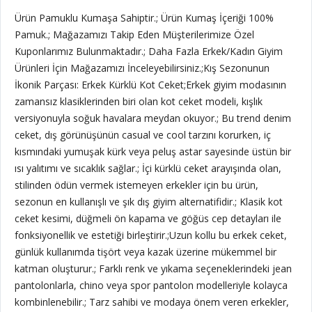
Ürün Pamuklu Kumaşa Sahiptir.; Ürün Kumaş İçeriği 100%
Pamuk.; Mağazamızı Takip Eden Müşterilerimize Özel
Kuponlarımız Bulunmaktadır.; Daha Fazla Erkek/Kadın Giyim
Ürünleri İçin Mağazamızı İnceleyebilirsiniz.;Kış Sezonunun
İkonik Parçası: Erkek Kürklü Kot Ceket;Erkek giyim modasının
zamansız klasiklerinden biri olan kot ceket modeli, kışlık
versiyonuyla soğuk havalara meydan okuyor.; Bu trend denim
ceket, dış görünüşünün casual ve cool tarzını korurken, iç
kısmındaki yumuşak kürk veya peluş astar sayesinde üstün bir
ısı yalıtımı ve sıcaklık sağlar.; İçi kürklü ceket arayışında olan,
stilinden ödün vermek istemeyen erkekler için bu ürün,
sezonun en kullanışlı ve şık dış giyim alternatifidir.; Klasik kot
ceket kesimi, düğmeli ön kapama ve göğüs cep detayları ile
fonksiyonellik ve estetiği birleştirir.;Uzun kollu bu erkek ceket,
günlük kullanımda tişört veya kazak üzerine mükemmel bir
katman oluşturur.; Farklı renk ve yıkama seçeneklerindeki jean
pantolonlarla, chino veya spor pantolon modelleriyle kolayca
kombinlenebilir.; Tarz sahibi ve modaya önem veren erkekler,