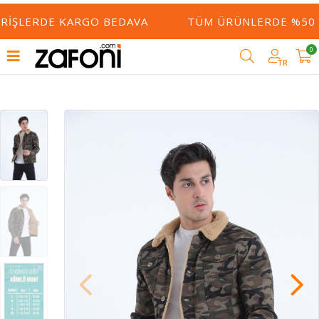
RIŞLERDE KARGO BEDAVA
TÜM ÜRÜNLERDE %50 YE
0
TR