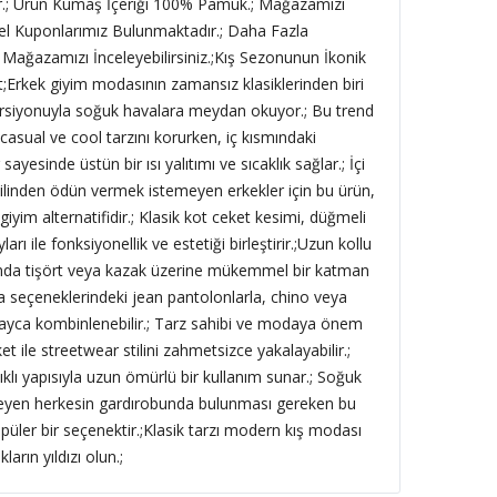
.; Ürün Kumaş İçeriği 100% Pamuk.; Mağazamızı
el Kuponlarımız Bulunmaktadır.; Daha Fazla
 Mağazamızı İnceleyebilirsiniz.;Kış Sezonunun İkonik
t;Erkek giyim modasının zamansız klasiklerinden biri
versiyonuyla soğuk havalara meydan okuyor.; Bu trend
asual ve cool tarzını korurken, iç kısmındaki
yesinde üstün bir ısı yalıtımı ve sıcaklık sağlar.; İçi
tilinden ödün vermek istemeyen erkekler için bu ürün,
giyim alternatifidir.; Klasik kot ceket kesimi, düğmeli
 ile fonksiyonellik ve estetiği birleştirir.;Uzun kollu
ımda tişört veya kazak üzerine mükemmel bir katman
ma seçeneklerindeki jean pantolonlarla, chino veya
layca kombinlenebilir.; Tarz sahibi ve modaya önem
et ile streetwear stilini zahmetsizce yakalayabilir.;
klı yapısıyla uzun ömürlü bir kullanım sunar.; Soğuk
teyen herkesin gardırobunda bulunması gereken bu
püler bir seçenektir.;Klasik tarzı modern kış modası
ların yıldızı olun.;