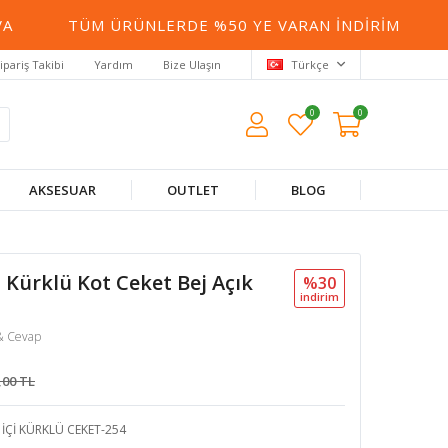
TÜM ÜRÜNLERDE %50 YE VARAN İNDIRIM
800 TL
ipariş Takibi
Yardım
Bize Ulaşın
Türkçe
0
0
AKSESUAR
OUTLET
BLOG
i Kürklü Kot Ceket Bej Açık
%30
i̇ndi̇ri̇m
& Cevap
,00 TL
İÇİ KÜRKLÜ CEKET-254