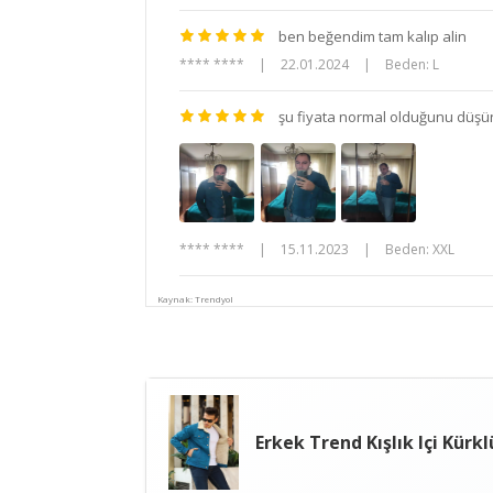
ben beğendim tam kalıp alin
**** ****
|
22.01.2024
|
Beden: L
şu fiyata normal olduğunu düş
**** ****
|
15.11.2023
|
Beden: XXL
Kaynak: Trendyol
Erkek Trend Kışlık Içi Kürk