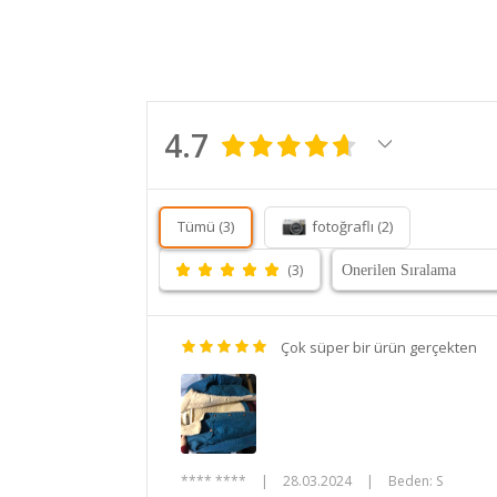
4.7
Tümü (3)
fotoğraflı (2)
(3)
Çok süper bir ürün gerçekten
**** ****
|
28.03.2024
|
Beden: S