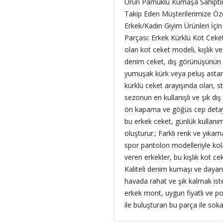
Ürün Pamuklu Kumaşa Sahiptir
Takip Eden Müşterilerimize Öz
Erkek/Kadın Giyim Ürünleri İçin
Parçası: Erkek Kürklü Kot Ceke
olan kot ceket modeli, kışlık 
denim ceket, dış görünüşünün c
yumuşak kürk veya peluş astar sa
kürklü ceket arayışında olan, s
sezonun en kullanışlı ve şık dış 
ön kapama ve göğüs cep detayları
bu erkek ceket, günlük kullan
oluşturur.; Farklı renk ve yıka
spor pantolon modelleriyle ko
veren erkekler, bu kışlık kot cek
Kaliteli denim kumaşı ve dayanı
havada rahat ve şık kalmak is
erkek mont, uygun fiyatlı ve po
ile buluşturan bu parça ile sokak