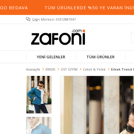
AVA
TÜM ÜRÜNLERDE %50 YE VARAN İNDIRIM
Çağrı Merkezi: 05312881947
YENİ GELENLER
TÜM ÜRÜNLER
Anasayfa
ERKEK
ÜST GİYİM
Ceket & Yelek
Erkek Trend K