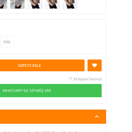
XXL
SEPETE EKLE
38 kişinin favorisi
WHATSAPP İLE SİPARİŞ VER