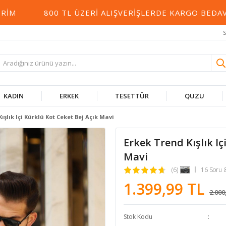
800 TL ÜZERI ALIŞVERIŞLERDE KARGO BEDAVA
S
KADIN
ERKEK
TESETTÜR
QUZU
ışlık Içi Kürklü Kot Ceket Bej Açık Mavi
Erkek Trend Kışlık Iç
Mavi
(6)
16 Soru 
1.399,99 TL
2.000
Stok Kodu