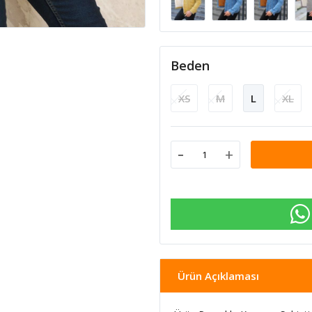
Beden
XS
M
L
XL
-
+
Ürün Açıklaması