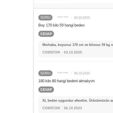
SORU
**** ****
03.10.2025
Boy 170 kilo 59 hangi beden
CEVAP
Merhaba, boyunuz 170 cm ve kilonuz 59 kg o
COMSTAR
03.10.2025
SORU
**** ****
06.10.2023
180 kilo 80 hangi bedeni almalıyım
CEVAP
XL beden uygundur efendim. Ürünümüzün açı
COMSTAR
06.10.2023