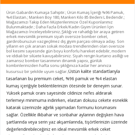
Ürün Gabardin Kumaşa Sahiptir.; Ürün Kumaş İçeriği %96 Pamuk,
%4 Elastan.; Manken Boy 180, Manken Kilo 85 Bedeni L Bedendir.;
Mağazamızı Takip Eden Müşterilerimize Özel Kuponlarımız
Bulunmaktadır.; Daha Fazla Erkek/Kadın Giyim Ürünleri İçin
Mağazamızı İnceleyebilirsiniz.;Şıklığı ve rahatlığı bir araya getiren
erkek mevsimlik premium siyah oversize bomber ceket,
gardırobunuzun vazgeçilmez dış giyim parçası olmaya aday. Son
yılların en çok aranan sokak modası trendlerinden olan oversize
bol kesimi sayesinde gün boyu konforlu hareket edebilir, modern
ve iddialı bir silüete kavuşabilirsiniz. Siyah rengin kurtarıcı asilliği ve
zamansız bomber tasarımının dinamik yapısı, günlük
kombinlerinizden hafta sonu şıklığınıza kadar her anınıza
Üstün kalite standartlarıyla
kusursuz bir şekilde uyum sağlar.;
tasarlanan bu premium ceket, %96 pamuk ve %4 elastan
kumaş içeriğiyle beklentilerinizin ötesinde bir deneyim sunar.
Yüksek pamuk oranı sayesinde cildinize nefes aldırarak
terlemeyi minimuma indirirken, elastan dokusu cekete esneklik
katarak üzerinizde ağırlık yapmadan formunu korumasını
sağlar. Özellikle ilkbahar ve sonbahar aylarının değişken hava
şartlarında veya serin yaz akşamlarında, tişörtlerinizin üzerinde
değerlendirebileceğiniz en ideal mevsimlik erkek ceket