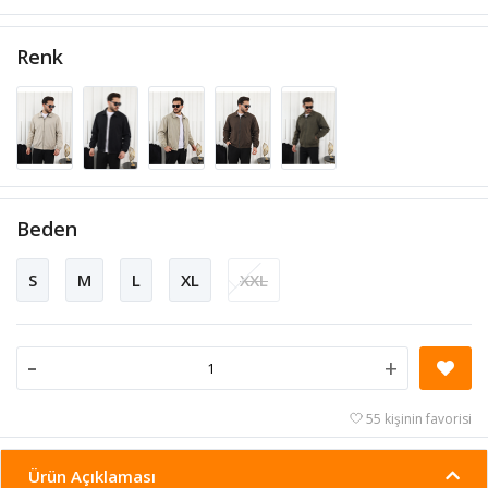
Renk
Beden
S
M
L
XL
XXL
-
+
55 kişinin favorisi
Ürün Açıklaması