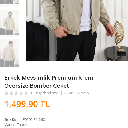
Erkek Mevsimlik Premium Krem
Oversize Bomber Ceket
0 Değerlendirme
2 Soru & Cevap
1.499,90 TL
Stok Kodu
E0205-31-260
Marka
Zafoni