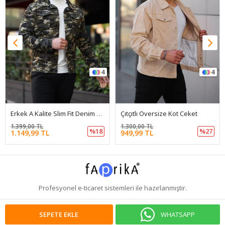
4
4
Erkek A Kalite Slim Fit Denim Kot Ceket
Çıtçıtlı Oversize Kot Ceket
1.399,00 TL
1.300,00 TL
%18
%27
1.149,99 TL
949,99 TL
Profesyonel
e-ticaret
sistemleri ile hazırlanmıştır.
WHATSAPP
SEPETE EKLE