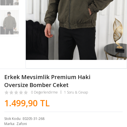
Erkek Mevsimlik Premium Haki
Oversize Bomber Ceket
0 Değerlendirme
1 Soru & Cevap
1.499,90 TL
Stok Kodu
E0205-31-268
Marka
Zafoni