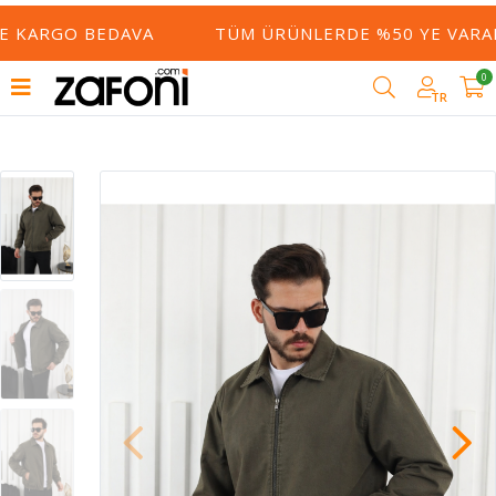
E KARGO BEDAVA
TÜM ÜRÜNLERDE %50 YE VARAN 
0
TR