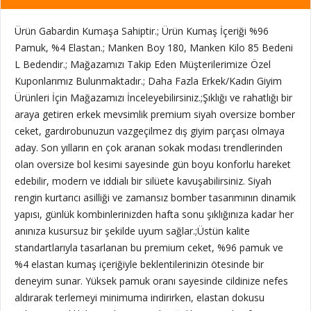
Ürün Gabardin Kumaşa Sahiptir.; Ürün Kumaş İçeriği %96
Pamuk, %4 Elastan.; Manken Boy 180, Manken Kilo 85 Bedeni
L Bedendir.; Mağazamızı Takip Eden Müşterilerimize Özel
Kuponlarımız Bulunmaktadır.; Daha Fazla Erkek/Kadın Giyim
Ürünleri İçin Mağazamızı İnceleyebilirsiniz.;Şıklığı ve rahatlığı bir
araya getiren erkek mevsimlik premium siyah oversize bomber
ceket, gardırobunuzun vazgeçilmez dış giyim parçası olmaya
aday. Son yılların en çok aranan sokak modası trendlerinden
olan oversize bol kesimi sayesinde gün boyu konforlu hareket
edebilir, modern ve iddialı bir silüete kavuşabilirsiniz. Siyah
rengin kurtarıcı asilliği ve zamansız bomber tasarımının dinamik
yapısı, günlük kombinlerinizden hafta sonu şıklığınıza kadar her
anınıza kusursuz bir şekilde uyum sağlar.;
Üstün kalite
standartlarıyla tasarlanan bu premium ceket, %96 pamuk ve
%4 elastan kumaş içeriğiyle beklentilerinizin ötesinde bir
deneyim sunar. Yüksek pamuk oranı sayesinde cildinize nefes
aldırarak terlemeyi minimuma indirirken, elastan dokusu