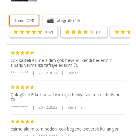
Tümü (274)
fotoğraflı (49)
(182)
(36)
çok kaliteli eşime aldım çok beyendı kendi bedeninizi
sipariş vermenizı tafsiye ederim 🥰
**** ****
|
27.12.2024
|
Beden: L
Çok güzel Erkek arkadaşım için hediye aldım çok beğendi
🙃
**** ****
|
20.12.2023
|
Beden: S
eşime aldım tam bedeni cok begendi severek kullanıyor