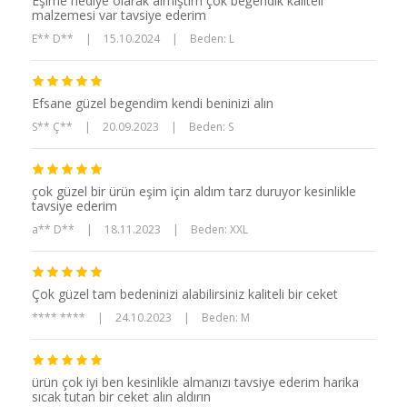
Eşime hediye olarak almıştım çok beğendik kaliteli
malzemesi var tavsiye ederim
E** D**
|
15.10.2024
|
Beden: L
Efsane güzel begendim kendi beninizi alın
S** Ç**
|
20.09.2023
|
Beden: S
çok güzel bir ürün eşim için aldım tarz duruyor kesinlikle
tavsiye ederim
a** D**
|
18.11.2023
|
Beden: XXL
Çok güzel tam bedeninizi alabilirsiniz kaliteli bir ceket
**** ****
|
24.10.2023
|
Beden: M
ürün çok iyi ben kesinlikle almanızı tavsiye ederim harika
sıcak tutan bir ceket alın aldırın