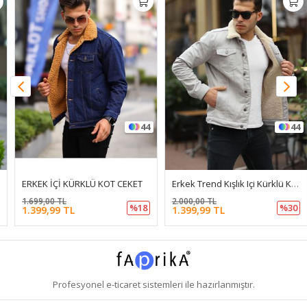
44
44
ERKEK İÇİ KÜRKLÜ KOT CEKET
Erkek Trend Kışlık Içi Kürklü Kot Ceket Bej Taş
1.699,00 TL
2.000,00 TL
%18
%30
1.399,99 TL
1.399,99 TL
Profesyonel
e-ticaret
sistemleri ile hazırlanmıştır.