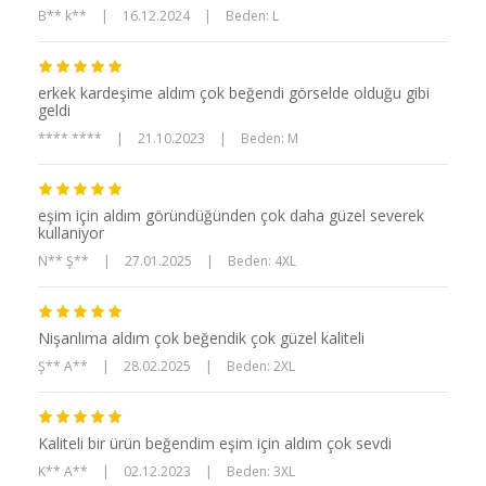
B** k**
|
16.12.2024
|
Beden: L
erkek kardeşime aldım çok beğendi görselde olduğu gibi
geldi
**** ****
|
21.10.2023
|
Beden: M
eşim için aldım göründüğünden çok daha güzel severek
kullaniyor
N** Ş**
|
27.01.2025
|
Beden: 4XL
Nişanlıma aldım çok beğendik çok güzel kaliteli
Ş** A**
|
28.02.2025
|
Beden: 2XL
Kaliteli bir ürün beğendim eşim için aldım çok sevdi
K** A**
|
02.12.2023
|
Beden: 3XL