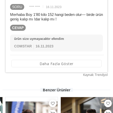
SORU
**** ****
16.11.2023
Merhaba Boy 1’80 kilo 152 hangi beden olur— birde ürün
geniş kalıp mı !dar kalıp mı !
CEVAP
ürün size uymayacaktır efendim
COMSTAR
16.11.2023
Daha Fazla Göster
Kaynak: Trendyol
Benzer Ürünler