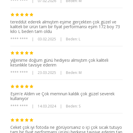
**** ****
|
07.02.2026
|
Beden: M
tereddüt ederek almıştım eşime gerçekten çok güzel ve
kaliteli bir ürün tam bir fiyat performansı eşim 172 boy 73
kilo L beden tam oldu
**** ****
|
03.02.2025
|
Beden: L
yiğenime doğum günü hedıyesı almıştım çok kaliteli
kesınlıkle tavsiye ederim
**** ****
|
23.03.2025
|
Beden: M
Eşim'e Aldim ve Çok memnun kaldık çok güzel severek
kullanıyor
**** ****
|
14.03.2024
|
Beden: S
Ceket çok iyi fotoda ne görüyorsanız o içi çok sıcak tutuyo
tam bir fiyat performans ürünü herkese tavsiye ederim tan