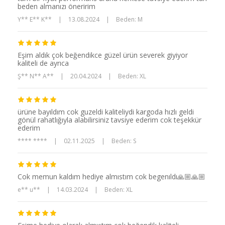
beden almanızı öneririm
Y** E** K**
|
13.08.2024
|
Beden: M
Eşim aldık çok beğendikce güzel ürün severek giyiyor
kaliteli de ayrıca
Ş** N** A**
|
20.04.2024
|
Beden: XL
ürüne bayıldım cok guzeldi kaliteliydi kargoda hızlı geldi
gönül rahatlığıyla alabilirsiniz tavsiye ederim cok teşekkür
ederim
**** ****
|
02.11.2025
|
Beden: S
Cok memun kaldım hediye almıstım cok begenıldı🙏🏼🙏🏼
e** u**
|
14.03.2024
|
Beden: XL