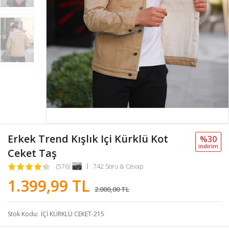
Erkek Trend Kışlık Içi Kürklü Kot
%30
i̇ndi̇ri̇m
Ceket Taş
(576)
742 Soru & Cevap
1.399,99 TL
2.000,00 TL
Stok Kodu
İÇİ KÜRKLÜ CEKET-215