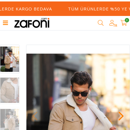
RDE KARGO BEDAVA
TÜM ÜRÜNLERDE %50 YE VARA
0
TR