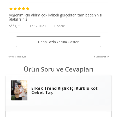
yeğenim için aldım çok kaliteli gerçekten tam bedeninizi
alabilirsiniz
S** Ç**
|
17.12.2023
|
Beden: L
Daha Fazla Yorum Göster
Kaynak: Trendyol
⚡ CollectAction
Ürün Soru ve Cevapları
Erkek Trend Kışlık Içi Kürklü Kot
Ceket Taş