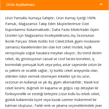
Ürün Açıklaması
Ürün Pamuklu Kumaşa Sahiptir.; Ürün Kumaş İçeriği 100%
Pamuk.; Mağazamızı Takip Eden Müşterilerimize Özel
Kuponlarımız Bulunmaktadır.; Daha Fazla Erkek/Kadın Giyim
Ürünleri İçin Mağazamızı İnceleyebilirsiniz.;Kış Sezonunun
İkonik Parçası: Erkek Kürklü Kot Ceket;Erkek giyim modasının
zamansız klasiklerinden biri olan kot ceket modeli, kışlık
versiyonuyla soğuk havalara meydan okuyor.; Bu trend denim
ceket, dış görünüşünün casual ve cool tarzını korurken, iç
kısmındaki yumuşak kürk veya peluş astar sayesinde üstün bir
ısı yalıtımı ve sıcaklık sağlar.; İçi kürklü ceket arayışında olan,
stilinden ödün vermek istemeyen erkekler için bu ürün,
sezonun en kullanışlı ve şık dış giyim alternatifidir.; Klasik kot
ceket kesimi, düğmeli ön kapama ve göğüs cep detayları ile
fonksiyonellik ve estetiği birleştirir.;Uzun kollu bu erkek ceket,
günlük kullanımda tişört veya kazak üzerine mükemmel bir
katman oluşturur.; Farklı renk ve yıkama seçeneklerindeki jean