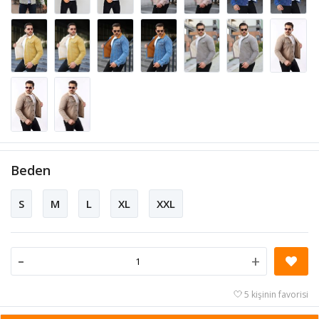
Beden
S
M
L
XL
XXL
-
+
5 kişinin favorisi