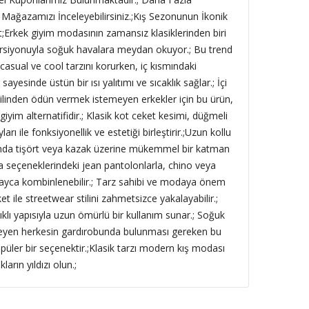
 Mağazamızı İnceleyebilirsiniz.;Kış Sezonunun İkonik
t;Erkek giyim modasının zamansız klasiklerinden biri
versiyonuyla soğuk havalara meydan okuyor.; Bu trend
asual ve cool tarzını korurken, iç kısmındaki
yesinde üstün bir ısı yalıtımı ve sıcaklık sağlar.; İçi
tilinden ödün vermek istemeyen erkekler için bu ürün,
giyim alternatifidir.; Klasik kot ceket kesimi, düğmeli
 ile fonksiyonellik ve estetiği birleştirir.;Uzun kollu
ımda tişört veya kazak üzerine mükemmel bir katman
ma seçeneklerindeki jean pantolonlarla, chino veya
layca kombinlenebilir.; Tarz sahibi ve modaya önem
et ile streetwear stilini zahmetsizce yakalayabilir.;
klı yapısıyla uzun ömürlü bir kullanım sunar.; Soğuk
teyen herkesin gardırobunda bulunması gereken bu
püler bir seçenektir.;Klasik tarzı modern kış modası
ların yıldızı olun.;