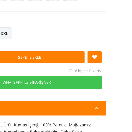
XXL
SEPETE EKLE
16 kişinin favorisi
WHATSAPP İLE SİPARİŞ VER
.; Ürün Kumaş İçeriği 100% Pamuk.; Mağazamızı
el Kuponlarımız Bulunmaktadır.; Daha Fazla