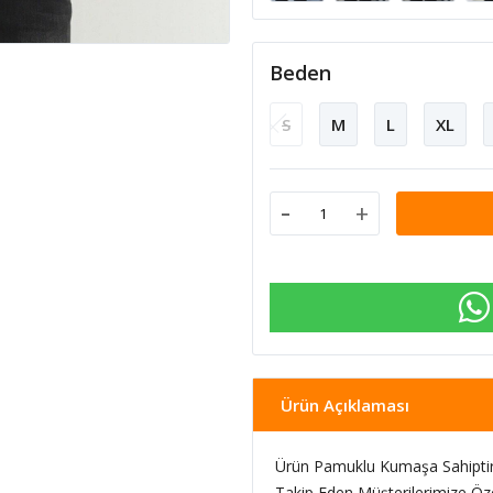
Beden
S
M
L
XL
-
+
Ürün Açıklaması
Ürün Pamuklu Kumaşa Sahiptir
Takip Eden Müşterilerimize Öz