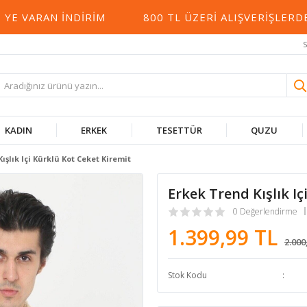
VARAN İNDIRIM
800 TL ÜZERI ALIŞVERIŞLERDE 
S
KADIN
ERKEK
TESETTÜR
QUZU
ışlık Içi Kürklü Kot Ceket Kiremit
Erkek Trend Kışlık Iç
0 Değerlendirme
1.399,99 TL
2.000
Stok Kodu