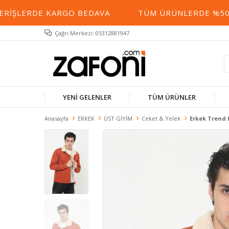
IŞLERDE KARGO BEDAVA
TÜM ÜRÜNLERDE %50 YE 
Çağrı Merkezi: 05312881947
YENİ GELENLER
TÜM ÜRÜNLER
Anasayfa
ERKEK
ÜST GİYİM
Ceket & Yelek
Erkek Trend K