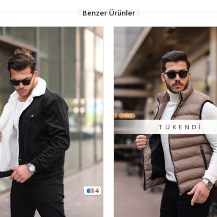
Benzer Ürünler
TÜKENDI
4