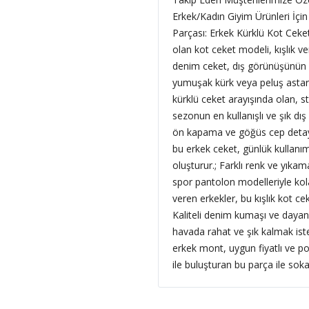
Erkek/Kadın Giyim Ürünleri İçin
Parçası: Erkek Kürklü Kot Ceke
olan kot ceket modeli, kışlık 
denim ceket, dış görünüşünün c
yumuşak kürk veya peluş astar sa
kürklü ceket arayışında olan, s
sezonun en kullanışlı ve şık dış 
ön kapama ve göğüs cep detayları
bu erkek ceket, günlük kullan
oluşturur.; Farklı renk ve yıka
spor pantolon modelleriyle ko
veren erkekler, bu kışlık kot cek
Kaliteli denim kumaşı ve dayanı
havada rahat ve şık kalmak is
erkek mont, uygun fiyatlı ve po
ile buluşturan bu parça ile sokak