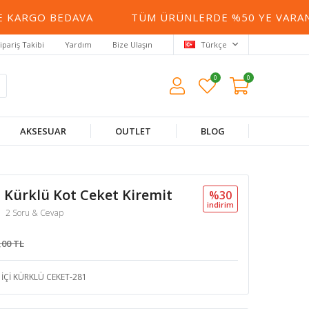
KARGO BEDAVA
TÜM ÜRÜNLERDE %50 YE VARAN İN
ipariş Takibi
Yardım
Bize Ulaşın
Türkçe
0
0
AKSESUAR
OUTLET
BLOG
i Kürklü Kot Ceket Kiremit
%30
i̇ndi̇ri̇m
2 Soru & Cevap
,00 TL
İÇİ KÜRKLÜ CEKET-281