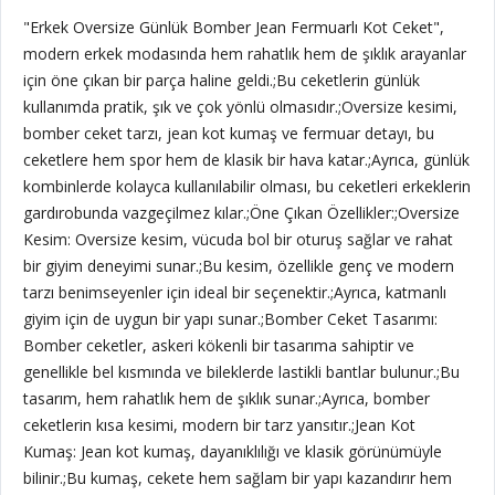
"Erkek Oversize Günlük Bomber Jean Fermuarlı Kot Ceket",
modern erkek modasında hem rahatlık hem de şıklık arayanlar
için öne çıkan bir parça haline geldi.;Bu ceketlerin günlük
kullanımda pratik, şık ve çok yönlü olmasıdır.;Oversize kesimi,
bomber ceket tarzı, jean kot kumaş ve fermuar detayı, bu
ceketlere hem spor hem de klasik bir hava katar.;Ayrıca, günlük
kombinlerde kolayca kullanılabilir olması, bu ceketleri erkeklerin
gardırobunda vazgeçilmez kılar.;Öne Çıkan Özellikler:;Oversize
Kesim: Oversize kesim, vücuda bol bir oturuş sağlar ve rahat
bir giyim deneyimi sunar.;Bu kesim, özellikle genç ve modern
tarzı benimseyenler için ideal bir seçenektir.;Ayrıca, katmanlı
giyim için de uygun bir yapı sunar.;Bomber Ceket Tasarımı:
Bomber ceketler, askeri kökenli bir tasarıma sahiptir ve
genellikle bel kısmında ve bileklerde lastikli bantlar bulunur.;Bu
tasarım, hem rahatlık hem de şıklık sunar.;Ayrıca, bomber
ceketlerin kısa kesimi, modern bir tarz yansıtır.;Jean Kot
Kumaş: Jean kot kumaş, dayanıklılığı ve klasik görünümüyle
bilinir.;Bu kumaş, cekete hem sağlam bir yapı kazandırır hem