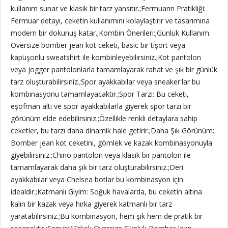
kullanım sunar ve klasik bir tarz yansıtır.;Fermuarın Pratikliği:
Fermuar detayı, ceketin kullanımını kolaylaştırır ve tasarımına
modern bir dokunuş katar.;Kombin Önerileri:;Günlük Kullanım:
Oversize bomber jean kot ceketi, basic bir tişört veya
kapüşonlu sweatshirt ile kombinleyebilirsiniz.;Kot pantolon
veya jogger pantolonlarla tamamlayarak rahat ve şık bir günlük
tarz oluşturabilirsiniz.;Spor ayakkabılar veya sneaker'lar bu
kombinasyonu tamamlayacaktır.;Spor Tarzı: Bu ceketi,
eşofman altı ve spor ayakkabılarla giyerek spor tarzı bir
görünüm elde edebilirsiniz.;Özellikle renkli detaylara sahip
ceketler, bu tarzı daha dinamik hale getirir.;Daha Şık Görünüm:
Bomber jean kot ceketini, gömlek ve kazak kombinasyonuyla
giyebilirsiniz.;Chino pantolon veya klasik bir pantolon ile
tamamlayarak daha şık bir tarz oluşturabilirsiniz.;Deri
ayakkabılar veya Chelsea botlar bu kombinasyon için
idealdir.;Katmanlı Giyim: Soğuk havalarda, bu ceketin altına
kalın bir kazak veya hırka giyerek katmanlı bir tarz
yaratabilirsiniz.;Bu kombinasyon, hem şık hem de pratik bir