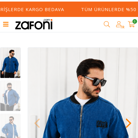
RIŞLERDE KARGO BEDAVA
TÜM ÜRÜNLERDE %50 YE
0
TR