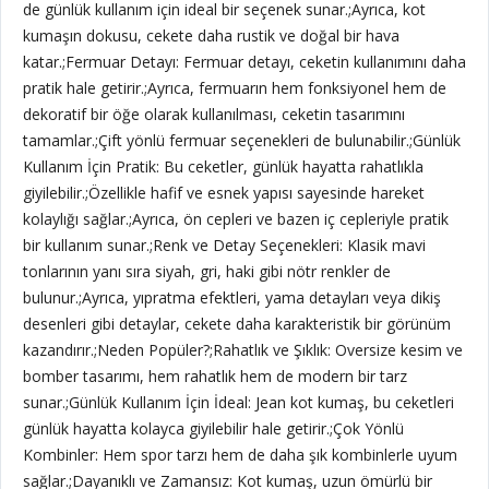
de günlük kullanım için ideal bir seçenek sunar.;Ayrıca, kot
kumaşın dokusu, cekete daha rustik ve doğal bir hava
katar.;Fermuar Detayı: Fermuar detayı, ceketin kullanımını daha
pratik hale getirir.;Ayrıca, fermuarın hem fonksiyonel hem de
dekoratif bir öğe olarak kullanılması, ceketin tasarımını
tamamlar.;Çift yönlü fermuar seçenekleri de bulunabilir.;Günlük
Kullanım İçin Pratik: Bu ceketler, günlük hayatta rahatlıkla
giyilebilir.;Özellikle hafif ve esnek yapısı sayesinde hareket
kolaylığı sağlar.;Ayrıca, ön cepleri ve bazen iç cepleriyle pratik
bir kullanım sunar.;Renk ve Detay Seçenekleri: Klasik mavi
tonlarının yanı sıra siyah, gri, haki gibi nötr renkler de
bulunur.;Ayrıca, yıpratma efektleri, yama detayları veya dikiş
desenleri gibi detaylar, cekete daha karakteristik bir görünüm
kazandırır.;Neden Popüler?;Rahatlık ve Şıklık: Oversize kesim ve
bomber tasarımı, hem rahatlık hem de modern bir tarz
sunar.;Günlük Kullanım İçin İdeal: Jean kot kumaş, bu ceketleri
günlük hayatta kolayca giyilebilir hale getirir.;Çok Yönlü
Kombinler: Hem spor tarzı hem de daha şık kombinlerle uyum
sağlar.;Dayanıklı ve Zamansız: Kot kumaş, uzun ömürlü bir