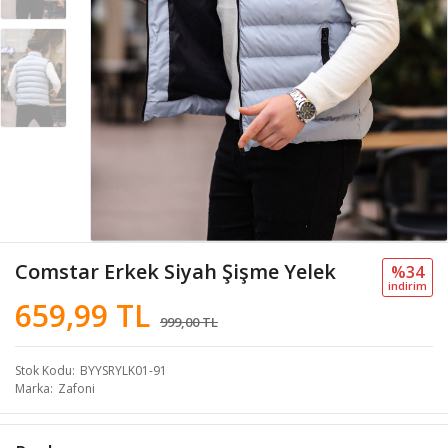
Comstar Erkek Siyah Şişme Yelek
%34
i̇ndi̇ri̇m
659,99 TL
999,00 TL
Stok Kodu
BYYSRYLK01-91
Marka
Zafoni