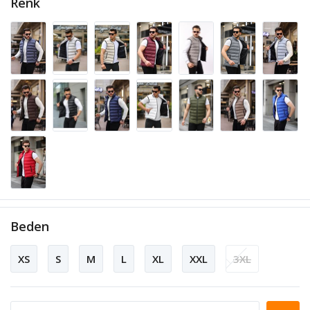
Renk
Beden
XS
S
M
L
XL
XXL
3XL