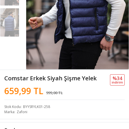
Comstar Erkek Siyah Şişme Yelek
%34
i̇ndi̇ri̇m
659,99 TL
999,00 TL
Stok Kodu
BYYSRYLK01-258
Marka
Zafoni