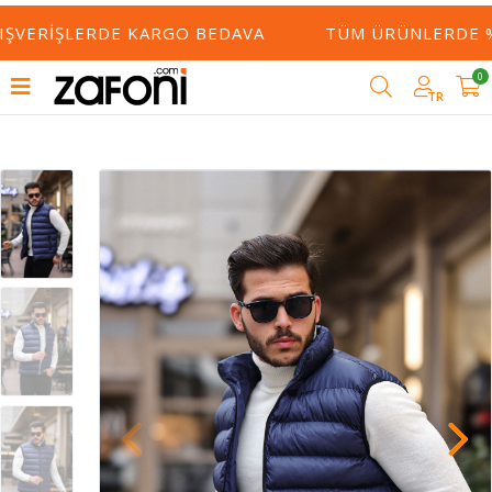
IŞVERIŞLERDE KARGO BEDAVA
TÜM ÜRÜNLERDE %5
0
TR