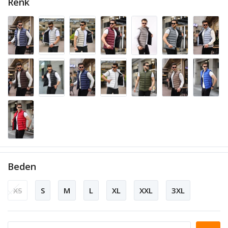
Renk
Beden
XS
S
M
L
XL
XXL
3XL