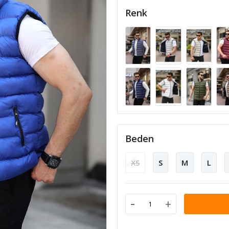
Renk
Beden
XS
S
M
L
-
+