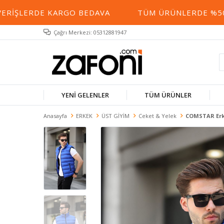
IŞLERDE KARGO BEDAVA
TÜM ÜRÜNLERDE %50 YE 
Çağrı Merkezi: 05312881947
YENİ GELENLER
TÜM ÜRÜNLER
Anasayfa
ERKEK
ÜST GİYİM
Ceket & Yelek
COMSTAR Erk