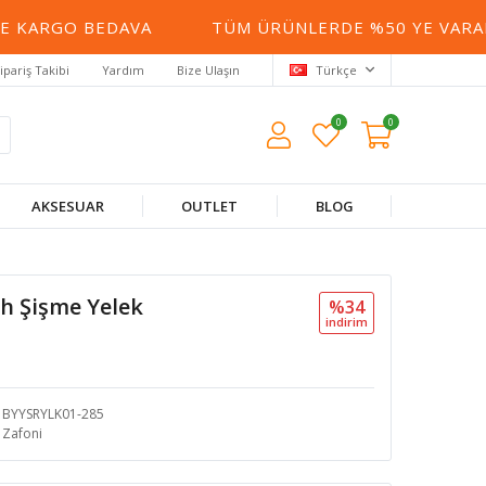
KARGO BEDAVA
TÜM ÜRÜNLERDE %50 YE VARAN İN
ipariş Takibi
Yardım
Bize Ulaşın
Türkçe
0
0
AKSESUAR
OUTLET
BLOG
h Şişme Yelek
%34
i̇ndi̇ri̇m
BYYSRYLK01-285
Zafoni