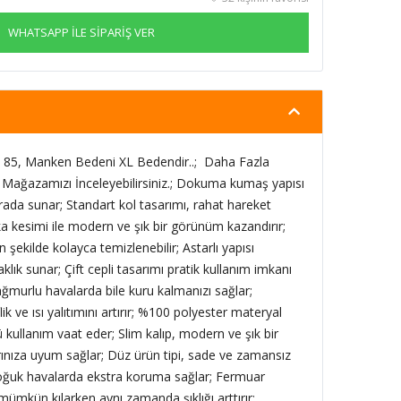
WHATSAPP İLE SİPARİŞ VER
85, Manken Bedeni XL Bedendir..; Daha Fazla
n Mağazamızı İnceleyebilirsiniz.; Dokuma kumaş yapısı
 arada sunar; Standart kol tasarımı, rahat hareket
a kesimi ile modern ve şık bir görünüm kazandırır;
şekilde kolayca temizlenebilir; Astarlı yapısı
lık sunar; Çift cepli tasarımı pratik kullanım imkanı
yağmurlu havalarda bile kuru kalmanızı sağlar;
ik ve ısı yalıtımını artırır; %100 polyester materyal
kullanım vaat eder; Slim kalıp, modern ve şık bir
rınıza uyum sağlar; Düz ürün tipi, sade ve zamansız
a soğuk havalarda ekstra koruma sağlar; Fermuar
 mümkün kılarken aynı zamanda şıklığı arttırır;