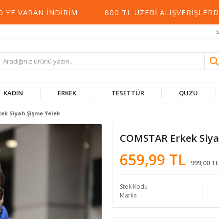
VARAN İNDIRIM
800 TL ÜZERI ALIŞVERIŞLERDE 
S
KADIN
ERKEK
TESETTÜR
QUZU
ek Siyah Şişme Yelek
COMSTAR Erkek Siya
659,99 TL
999,00 TL
Stok Kodu
Marka