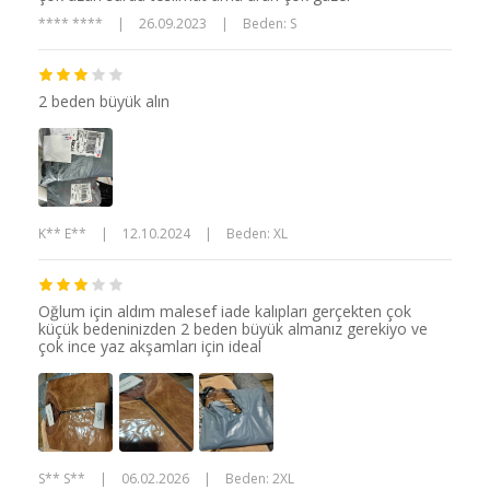
**** ****
|
26.09.2023
|
Beden: S
2 beden büyük alın
K** E**
|
12.10.2024
|
Beden: XL
Oğlum için aldım malesef iade kalıpları gerçekten çok
küçük bedeninizden 2 beden büyük almanız gerekiyo ve
çok ince yaz akşamları için ideal
S** S**
|
06.02.2026
|
Beden: 2XL