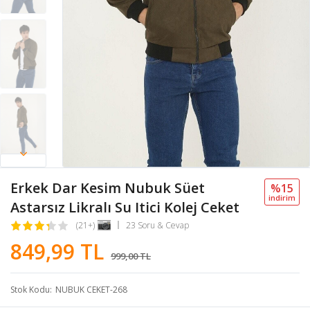
Erkek Dar Kesim Nubuk Süet
%15
i̇ndi̇ri̇m
Astarsız Likralı Su Itici Kolej Ceket
(21+)
23 Soru & Cevap
849,99 TL
999,00 TL
Stok Kodu
NUBUK CEKET-268