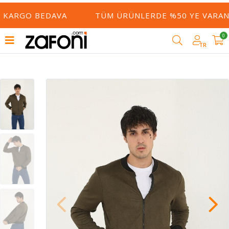
 KARGO BEDAVA
TÜM ÜRÜNLERDE %50 YE VARAN İ
0
TR