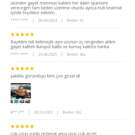
üründen gayet memnun kaldım her daim sparisimi
verecegim tam beden üzerime oturdu ayrıca hızlı teslimat
içinde teşekkür ederim...
**** ****
|
08.06.2024
|
Beden: XL
Bayıldım tek kelimeyle aynı ürünün üç renginden aldım
gayet kaliteli duruyor kalıbı ve kumaş kalitesi harika
**** ****
|
20.08.2025
|
Beden: 4XL
şəkildə göründüyü kimi çox gözəl idi
B** S**
|
28.10.2023
|
Beden: XXL
çok uzun sürdü teslimat ama ürün çok güzel