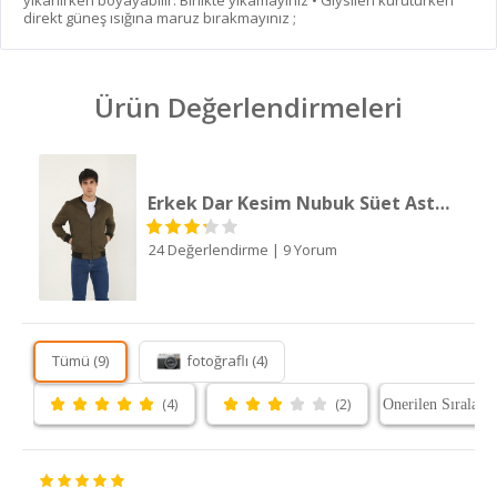
yıkanırken boyayabilir. Birlikte yıkamayınız • Giysileri kuruturken
direkt güneş ısığına maruz bırakmayınız ;
Ürün Değerlendirmeleri
Erkek Dar Kesim Nubuk Süet Astarsız Likralı Su Itici Kolej Ceket
24 Değerlendirme
|
9 Yorum
Tümü (9)
fotoğraflı (4)
(4)
(2)