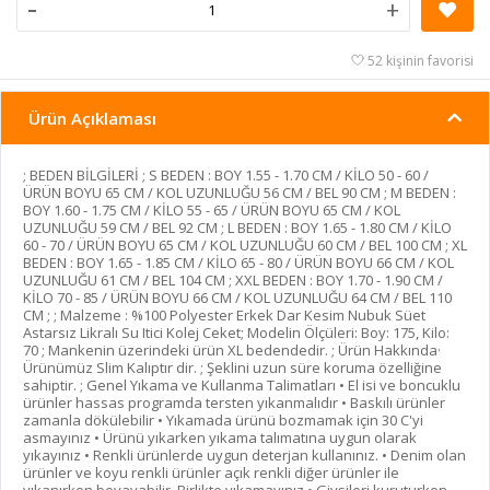
-
+
52 kişinin favorisi
Ürün Açıklaması
; BEDEN BİLGİLERİ ; S BEDEN : BOY 1.55 - 1.70 CM / KİLO 50 - 60 /
ÜRÜN BOYU 65 CM / KOL UZUNLUĞU 56 CM / BEL 90 CM ; M BEDEN :
BOY 1.60 - 1.75 CM / KİLO 55 - 65 / ÜRÜN BOYU 65 CM / KOL
UZUNLUĞU 59 CM / BEL 92 CM ; L BEDEN : BOY 1.65 - 1.80 CM / KİLO
60 - 70 / ÜRÜN BOYU 65 CM / KOL UZUNLUĞU 60 CM / BEL 100 CM ; XL
BEDEN : BOY 1.65 - 1.85 CM / KİLO 65 - 80 / ÜRÜN BOYU 66 CM / KOL
UZUNLUĞU 61 CM / BEL 104 CM ; XXL BEDEN : BOY 1.70 - 1.90 CM /
KİLO 70 - 85 / ÜRÜN BOYU 66 CM / KOL UZUNLUĞU 64 CM / BEL 110
CM ; ; Malzeme : %100 Polyester Erkek Dar Kesim Nubuk Süet
Astarsız Likralı Su Itici Kolej Ceket; Modelin Ölçüleri: Boy: 175, Kilo:
70 ; Mankenin üzerindeki ürün XL bedendedir. ; Ürün Hakkında·
Ürünümüz Slim Kalıptır dir. ; Şeklini uzun süre koruma özelliğine
sahiptir. ; Genel Yıkama ve Kullanma Talimatları • El isi ve boncuklu
ürünler hassas programda tersten yıkanmalıdır • Baskılı ürünler
zamanla dökülebilir • Yıkamada ürünü bozmamak için 30 C'yi
asmayınız • Ürünü yıkarken yıkama talımatına uygun olarak
yıkayınız • Renkli ürünlerde uygun deterjan kullanınız. • Denim olan
ürünler ve koyu renkli ürünler açık renkli diğer ürünler ile