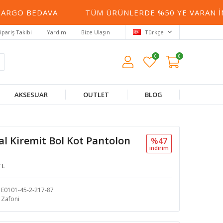
RGO BEDAVA
TÜM ÜRÜNLERDE %50 YE VARAN İNDI
ipariş Takibi
Yardım
Bize Ulaşın
Türkçe
0
0
AKSESUAR
OUTLET
BLOG
l Kiremit Bol Kot Pantolon
%47
i̇ndi̇ri̇m
TL
E0101-45-2-217-87
Zafoni