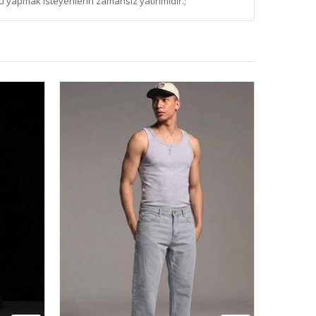
 yapmak isteyenlerin zamansız yatırımıdır.;