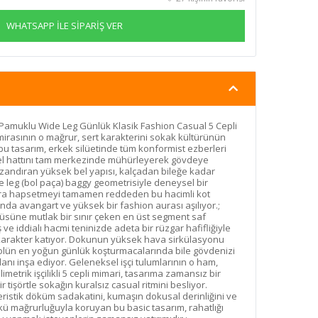
WHATSAPP İLE SİPARİŞ VER
 Pamuklu Wide Leg Günlük Klasik Fashion Casual 5 Cepli
rasının o mağrur, sert karakterini sokak kültürünün
bu tasarım, erkek silüetinde tüm konformist ezberleri
 Bel hattını tam merkezinde mühürleyerek gövdeye
kazandıran yüksek bel yapısı, kalçadan bileğe kadar
de leg (bol paça) baggy geometrisiyle deneysel bir
lara hapsetmeyi tamamen reddeden bu hacimli kot
nda avangart ve yüksek bir fashion aurası aşılıyor.;
tüsüne mutlak bir sınır çeken en üst segment saf
e iddialı hacmi teninizde adeta bir rüzgar hafifliğiyle
karakter katıyor. Dokunun yüksek hava sirkülasyonu
olün en yoğun günlük koşturmacalarında bile gövdenizi
lanı inşa ediyor. Geleneksel işçi tulumlarının o ham,
metrik işçilikli 5 cepli mimari, tasarıma zamansız bir
r tişörtle sokağın kuralsız casual ritmini besliyor.
ristik döküm sadakatini, kumaşın dokusal derinliğini ve
ü mağrurluğuyla koruyan bu basic tasarım, rahatlığı