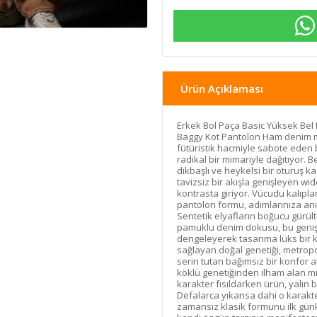
Ürün Açıklaması
Erkek Bol Paça Basic Yüksek Bel
Baggy Kot Pantolon Ham denim mi
fütüristik hacmiyle sabote eden 
radikal bir mimariyle dağıtıyor.
dikbaşlı ve heykelsi bir oturuş 
tavizsiz bir akışla genişleyen wi
kontrasta giriyor. Vücudu kalıp
pantolon formu, adımlarınıza anı
Sentetik elyafların boğucu gürül
pamuklu denim dokusu, bu geniş v
dengeleyerek tasarıma lüks bir 
sağlayan doğal genetiği, metrop
serin tutan bağımsız bir konfor a
köklü genetiğinden ilham alan mili
karakter fısıldarken ürün, yalın bi
Defalarca yıkansa dahi o karakte
zamansız klasik formunu ilk günk