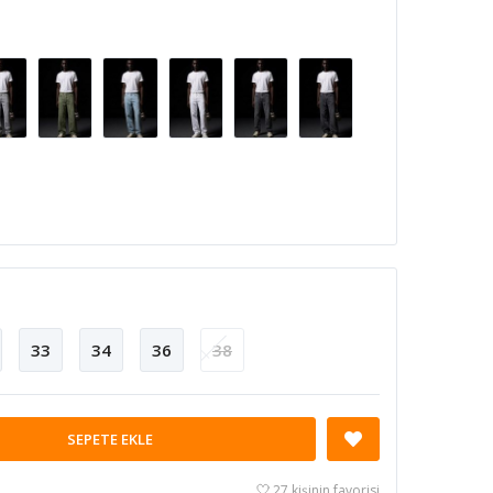
33
34
36
38
SEPETE EKLE
27 kişinin favorisi