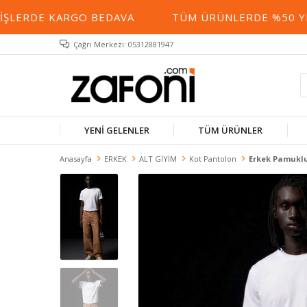
LERDE KARGO BEDAVA
TÜM ÜRÜNLERDE %50 YE VA
Çağrı Merkezi: 05312881947
YENİ GELENLER
TÜM ÜRÜNLER
Anasayfa
ERKEK
ALT GİYİM
Kot Pantolon
Erkek Pamuklu