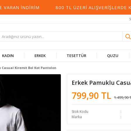
RAN İNDIRIM
800 TL ÜZERI ALIŞVERIŞLERDE KA
S
KADIN
ERKEK
TESETTÜR
QUZU
 Casual Kiremit Bol Kot Pantolon
Erkek Pamuklu Casua
799,90 TL
1.499,90 
Stok Kodu
Marka