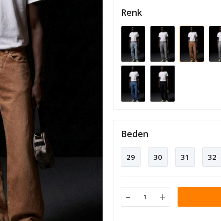
Renk
Beden
29
30
31
32
-
+