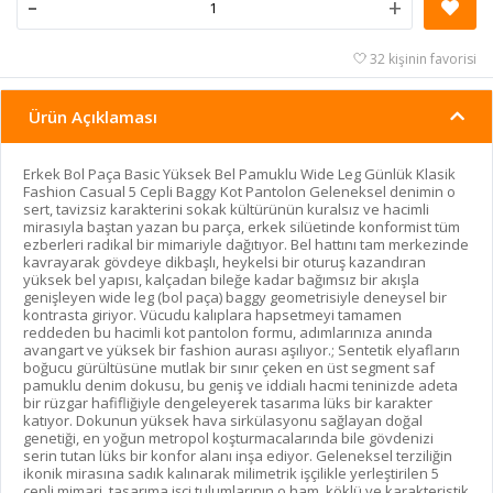
-
+
32 kişinin favorisi
Ürün Açıklaması
Erkek Bol Paça Basic Yüksek Bel Pamuklu Wide Leg Günlük Klasik
Fashion Casual 5 Cepli Baggy Kot Pantolon Geleneksel denimin o
sert, tavizsiz karakterini sokak kültürünün kuralsız ve hacimli
mirasıyla baştan yazan bu parça, erkek silüetinde konformist tüm
ezberleri radikal bir mimariyle dağıtıyor. Bel hattını tam merkezinde
kavrayarak gövdeye dikbaşlı, heykelsi bir oturuş kazandıran
yüksek bel yapısı, kalçadan bileğe kadar bağımsız bir akışla
genişleyen wide leg (bol paça) baggy geometrisiyle deneysel bir
kontrasta giriyor. Vücudu kalıplara hapsetmeyi tamamen
reddeden bu hacimli kot pantolon formu, adımlarınıza anında
avangart ve yüksek bir fashion aurası aşılıyor.; Sentetik elyafların
boğucu gürültüsüne mutlak bir sınır çeken en üst segment saf
pamuklu denim dokusu, bu geniş ve iddialı hacmi teninizde adeta
bir rüzgar hafifliğiyle dengeleyerek tasarıma lüks bir karakter
katıyor. Dokunun yüksek hava sirkülasyonu sağlayan doğal
genetiği, en yoğun metropol koşturmacalarında bile gövdenizi
serin tutan lüks bir konfor alanı inşa ediyor. Geleneksel terziliğin
ikonik mirasına sadık kalınarak milimetrik işçilikle yerleştirilen 5
cepli mimari, tasarıma işçi tulumlarının o ham, köklü ve karakteristik