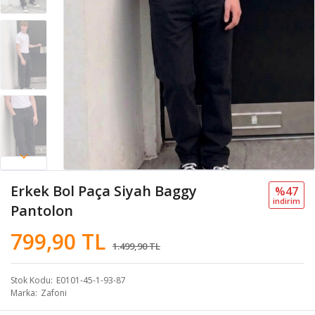
Erkek Bol Paça Siyah Baggy
%47
i̇ndi̇ri̇m
Pantolon
799,90 TL
1.499,90 TL
Stok Kodu
E0101-45-1-93-87
Marka
Zafoni