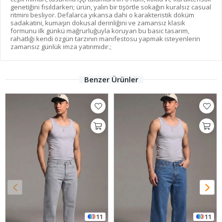
genetiğini fısıldarken; ürün, yalın bir tişörtle sokağın kuralsız casual
ritmini besliyor. Defalarca yıkansa dahi o karakteristik döküm
sadakatini, kumaşın dokusal derinliğini ve zamansız klasik
formunu ilk günkü mağrurluğuyla koruyan bu basic tasarım,
rahatlığı kendi özgün tarzının manifestosu yapmak isteyenlerin
zamansız günlük imza yatırımıdır.;
Benzer Ürünler
11
11