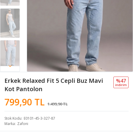
Erkek Relaxed Fit 5 Cepli Buz Mavi
%47
i̇ndi̇ri̇m
Kot Pantolon
799,90 TL
1.499,90 TL
Stok Kodu
E0101-45-3-327-87
Marka
Zafoni