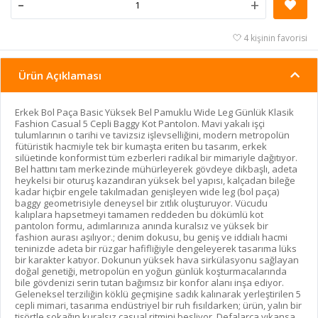
-
+
4 kişinin favorisi
Ürün Açıklaması
Erkek Bol Paça Basic Yüksek Bel Pamuklu Wide Leg Günlük Klasik
Fashion Casual 5 Cepli Baggy Kot Pantolon. Mavi yakalı işçi
tulumlarının o tarihi ve tavizsiz işlevselliğini, modern metropolün
fütüristik hacmiyle tek bir kumaşta eriten bu tasarım, erkek
silüetinde konformist tüm ezberleri radikal bir mimariyle dağıtıyor.
Bel hattını tam merkezinde mühürleyerek gövdeye dikbaşlı, adeta
heykelsi bir oturuş kazandıran yüksek bel yapısı, kalçadan bileğe
kadar hiçbir engele takılmadan genişleyen wide leg (bol paça)
baggy geometrisiyle deneysel bir zıtlık oluşturuyor. Vücudu
kalıplara hapsetmeyi tamamen reddeden bu dökümlü kot
pantolon formu, adımlarınıza anında kuralsız ve yüksek bir
fashion aurası aşılıyor.; denim dokusu, bu geniş ve iddialı hacmi
teninizde adeta bir rüzgar hafifliğiyle dengeleyerek tasarıma lüks
bir karakter katıyor. Dokunun yüksek hava sirkülasyonu sağlayan
doğal genetiği, metropolün en yoğun günlük koşturmacalarında
bile gövdenizi serin tutan bağımsız bir konfor alanı inşa ediyor.
Geleneksel terziliğin köklü geçmişine sadık kalınarak yerleştirilen 5
cepli mimari, tasarıma endüstriyel bir ruh fısıldarken; ürün, yalın bir
tişörtle sokağın kuralsız casual ritmini besliyor. Defalarca yıkansa