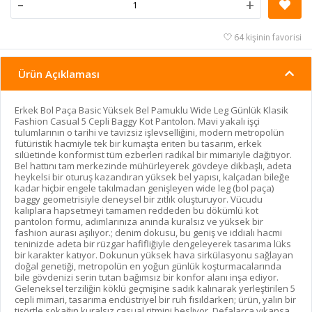
-
+
64 kişinin favorisi
Ürün Açıklaması
Erkek Bol Paça Basic Yüksek Bel Pamuklu Wide Leg Günlük Klasik
Fashion Casual 5 Cepli Baggy Kot Pantolon. Mavi yakalı işçi
tulumlarının o tarihi ve tavizsiz işlevselliğini, modern metropolün
fütüristik hacmiyle tek bir kumaşta eriten bu tasarım, erkek
silüetinde konformist tüm ezberleri radikal bir mimariyle dağıtıyor.
Bel hattını tam merkezinde mühürleyerek gövdeye dikbaşlı, adeta
heykelsi bir oturuş kazandıran yüksek bel yapısı, kalçadan bileğe
kadar hiçbir engele takılmadan genişleyen wide leg (bol paça)
baggy geometrisiyle deneysel bir zıtlık oluşturuyor. Vücudu
kalıplara hapsetmeyi tamamen reddeden bu dökümlü kot
pantolon formu, adımlarınıza anında kuralsız ve yüksek bir
fashion aurası aşılıyor.; denim dokusu, bu geniş ve iddialı hacmi
teninizde adeta bir rüzgar hafifliğiyle dengeleyerek tasarıma lüks
bir karakter katıyor. Dokunun yüksek hava sirkülasyonu sağlayan
doğal genetiği, metropolün en yoğun günlük koşturmacalarında
bile gövdenizi serin tutan bağımsız bir konfor alanı inşa ediyor.
Geleneksel terziliğin köklü geçmişine sadık kalınarak yerleştirilen 5
cepli mimari, tasarıma endüstriyel bir ruh fısıldarken; ürün, yalın bir
tişörtle sokağın kuralsız casual ritmini besliyor. Defalarca yıkansa