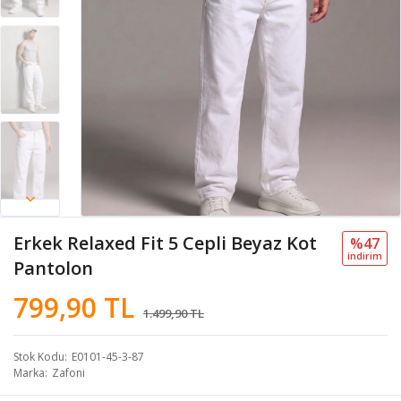
Erkek Relaxed Fit 5 Cepli Beyaz Kot
%47
i̇ndi̇ri̇m
Pantolon
799,90 TL
1.499,90 TL
Stok Kodu
E0101-45-3-87
Marka
Zafoni