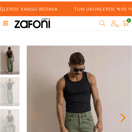
IŞLERDE KARGO BEDAVA
TÜM ÜRÜNLERDE %50 YE 
0
TR