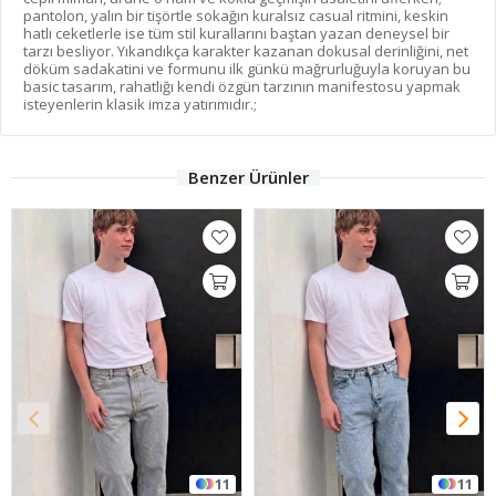
pantolon, yalın bir tişörtle sokağın kuralsız casual ritmini, keskin
hatlı ceketlerle ise tüm stil kurallarını baştan yazan deneysel bir
tarzı besliyor. Yıkandıkça karakter kazanan dokusal derinliğini, net
döküm sadakatini ve formunu ilk günkü mağrurluğuyla koruyan bu
basic tasarım, rahatlığı kendi özgün tarzının manifestosu yapmak
isteyenlerin klasik imza yatırımıdır.;
Benzer Ürünler
11
11