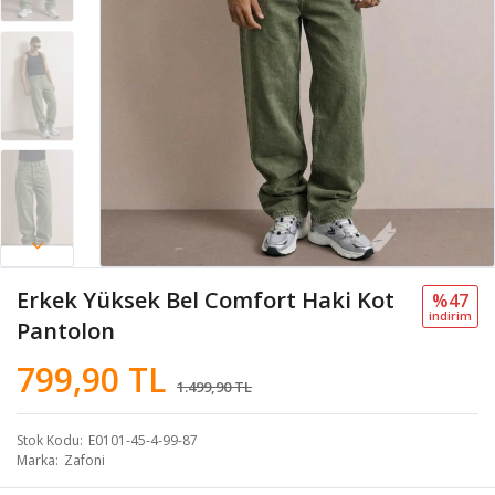
Erkek Yüksek Bel Comfort Haki Kot
%47
i̇ndi̇ri̇m
Pantolon
799,90 TL
1.499,90 TL
Stok Kodu
E0101-45-4-99-87
Marka
Zafoni