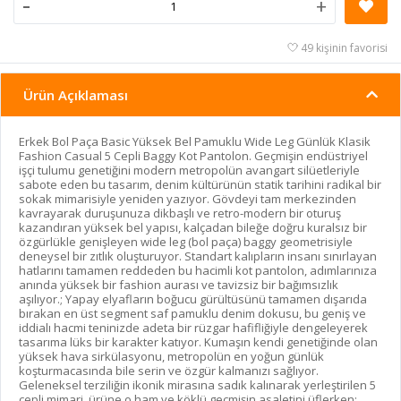
-
+
49 kişinin favorisi
Ürün Açıklaması
Erkek Bol Paça Basic Yüksek Bel Pamuklu Wide Leg Günlük Klasik
Fashion Casual 5 Cepli Baggy Kot Pantolon. Geçmişin endüstriyel
işçi tulumu genetiğini modern metropolün avangart silüetleriyle
sabote eden bu tasarım, denim kültürünün statik tarihini radikal bir
sokak mimarisiyle yeniden yazıyor. Gövdeyi tam merkezinden
kavrayarak duruşunuza dikbaşlı ve retro-modern bir oturuş
kazandıran yüksek bel yapısı, kalçadan bileğe doğru kuralsız bir
özgürlükle genişleyen wide leg (bol paça) baggy geometrisiyle
deneysel bir zıtlık oluşturuyor. Standart kalıpların insanı sınırlayan
hatlarını tamamen reddeden bu hacimli kot pantolon, adımlarınıza
anında yüksek bir fashion aurası ve tavizsiz bir bağımsızlık
aşılıyor.; Yapay elyafların boğucu gürültüsünü tamamen dışarıda
bırakan en üst segment saf pamuklu denim dokusu, bu geniş ve
iddialı hacmi teninizde adeta bir rüzgar hafifliğiyle dengeleyerek
tasarıma lüks bir karakter katıyor. Kumaşın kendi genetiğinde olan
yüksek hava sirkülasyonu, metropolün en yoğun günlük
koşturmacasında bile serin ve özgür kalmanızı sağlıyor.
Geleneksel terziliğin ikonik mirasına sadık kalınarak yerleştirilen 5
cepli mimari, ürüne o ham ve köklü geçmişin asaletini üflerken;