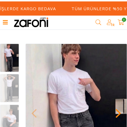
ŞLERDE KARGO BEDAVA
TÜM ÜRÜNLERDE %50 YE V
0
TR