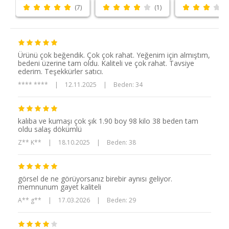
(7)
(1)
Ürünü çok beğendik. Çok çok rahat. Yeğenim için almıştım,
bedeni üzerine tam oldu. Kaliteli ve çok rahat. Tavsiye
ederim. Teşekkürler satıcı.
**** ****
|
12.11.2025
|
Beden: 34
kalıba ve kumaşı çok şık 1.90 boy 98 kilo 38 beden tam
oldu salaş dökümlü
Z** K**
|
18.10.2025
|
Beden: 38
görsel de ne görüyorsanız birebir aynısı geliyor.
memnunum gayet kaliteli
A** g**
|
17.03.2026
|
Beden: 29