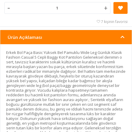
-
+
7 kişinin favorisi
Ürün Açıklaması
Erkek Bol Paça Basic Yüksek Bel Pamuklu Wide Leg Günlük Klasik
Fashion Casual 5 Cepli Baggy Kot Pantolon Geleneksel denimin o
sert, tavizsiz karakterini sokak kültürünün kuralsız ve hacimli
mirasıyla baştan yazan bu parça, erkek silüetinde konformist tüm
ezberleri radikal bir mimariyle dağıtıyor. Bel hattını tam merkezinde
kavrayarak gövdeye dikbaşlı, heykelsi bir oturuş kazandıran
yüksek bel yapısı, kalçadan bileğe kadar bağımsız bir akışla
genişleyen wide leg (bol paça) baggy geometrisiyle deneysel bir
kontrasta giriyor. Vücudu kalıplara hapsetmeyi tamamen
reddeden bu hacimli kot pantolon formu, adımlarınıza anında
avangart ve yüksek bir fashion aurası aşılıyor.; Sentetik elyafların
boğucu gürültüsüne mutlak bir sınır çeken en üst segment saf
pamuklu denim dokusu, bu geniş ve iddialı hacmi teninizde adeta
bir rüzgar hafifliğiyle dengeleyerek tasarıma lüks bir karakter
katıyor. Dokunun yüksek hava sirkülasyonu sağlayan doğal
genetiği, en yoğun metropol koşturmacalarında bile gövdenizi
serin tutan lüks bir konfor alanı inşa ediyor. Geleneksel terziliğin