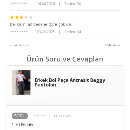
**** ****
|
16.06.2026
|
Beden: 38
bel kısmı alt bedene göre çok dar
**** ****
|
23.09.2025
|
Beden: 34
Kaynak: Trendyol
⚡ CollectAction
Ürün Soru ve Cevapları
Erkek Bol Paça Antrasit Baggy
Pantolon
SORU
**** ****
30.09.2025
1.70 66 kilo