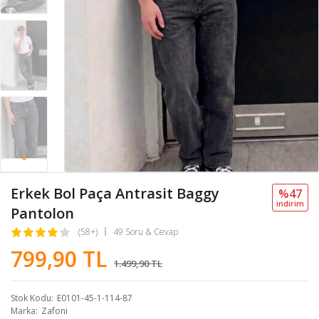
Erkek Bol Paça Antrasit Baggy
%47
i̇ndi̇ri̇m
Pantolon
(58+)
49 Soru & Cevap
799,90 TL
1.499,90 TL
Stok Kodu
E0101-45-1-114-87
Marka
Zafoni