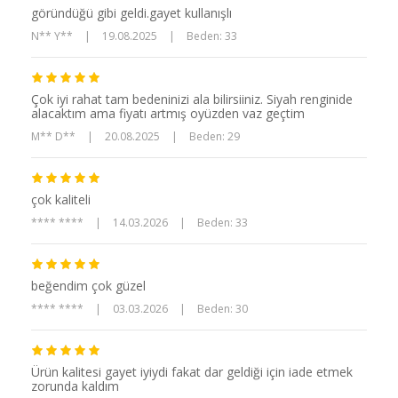
göründüğü gibi geldi.gayet kullanışlı
N** Y**
|
19.08.2025
|
Beden: 33
Çok iyi rahat tam bedeninizi ala bilirsiiniz. Siyah renginide
alacaktım ama fiyatı artmış oyüzden vaz geçtim
M** D**
|
20.08.2025
|
Beden: 29
çok kaliteli
**** ****
|
14.03.2026
|
Beden: 33
beğendim çok güzel
**** ****
|
03.03.2026
|
Beden: 30
Ürün kalitesi gayet iyiydi fakat dar geldiği için iade etmek
zorunda kaldım