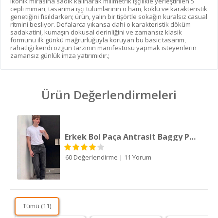
ikonik mirasına sadık kalınarak milimetrik işçilikle yerleştirilen 5
cepli mimari, tasarıma işçi tulumlarının o ham, köklü ve karakteristik
genetiğini fısıldarken; ürün, yalın bir tişörtle sokağın kuralsız casual
ritmini besliyor. Defalarca yıkansa dahi o karakteristik döküm
sadakatini, kumaşın dokusal derinliğini ve zamansız klasik
formunu ilk günkü mağrurluğuyla koruyan bu basic tasarım,
rahatlığı kendi özgün tarzının manifestosu yapmak isteyenlerin
zamansız günlük imza yatırımıdır.;
Ürün Değerlendirmeleri
Erkek Bol Paça Antrasit Baggy Pantolon
60 Değerlendirme
|
11 Yorum
Tümü (11)