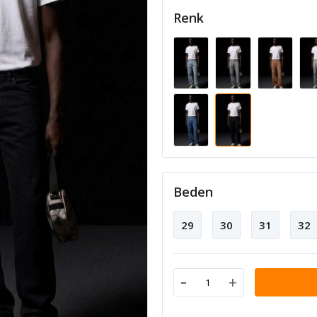
Renk
Beden
29
30
31
32
-
+