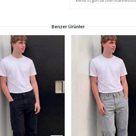
kendi özgün tarzının manifestosu
Benzer Ürünler