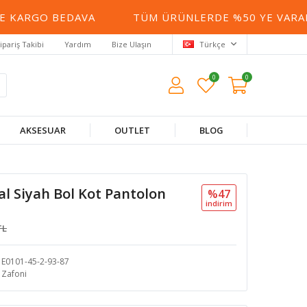
KARGO BEDAVA
TÜM ÜRÜNLERDE %50 YE VARAN İN
ipariş Takibi
Yardım
Bize Ulaşın
Türkçe
0
0
AKSESUAR
OUTLET
BLOG
l Siyah Bol Kot Pantolon
%47
i̇ndi̇ri̇m
TL
E0101-45-2-93-87
Zafoni