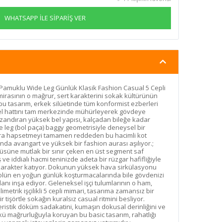
WHATSAPP İLE SİPARİŞ VER
 Pamuklu Wide Leg Günlük Klasik Fashion Casual 5 Cepli
rasının o mağrur, sert karakterini sokak kültürünün
bu tasarım, erkek silüetinde tüm konformist ezberleri
 Bel hattını tam merkezinde mühürleyerek gövdeye
kazandıran yüksek bel yapısı, kalçadan bileğe kadar
de leg (bol paça) baggy geometrisiyle deneysel bir
lara hapsetmeyi tamamen reddeden bu hacimli kot
nda avangart ve yüksek bir fashion aurası aşılıyor.;
tüsüne mutlak bir sınır çeken en üst segment saf
e iddialı hacmi teninizde adeta bir rüzgar hafifliğiyle
karakter katıyor. Dokunun yüksek hava sirkülasyonu
olün en yoğun günlük koşturmacalarında bile gövdenizi
lanı inşa ediyor. Geleneksel işçi tulumlarının o ham,
metrik işçilikli 5 cepli mimari, tasarıma zamansız bir
r tişörtle sokağın kuralsız casual ritmini besliyor.
ristik döküm sadakatini, kumaşın dokusal derinliğini ve
ü mağrurluğuyla koruyan bu basic tasarım, rahatlığı