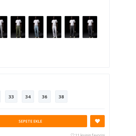
33
34
36
38
SEPETE EKLE
11 kişinin favorisi