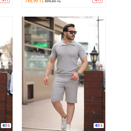
749,99 TL
899,00 TL
5
5