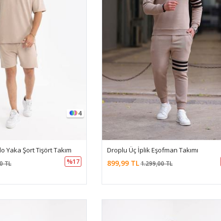
4
o Yaka Şort Tişört Takım
Droplu Üç İplik Eşofman Takımı
%17
899,99 TL
0 TL
1.299,00 TL