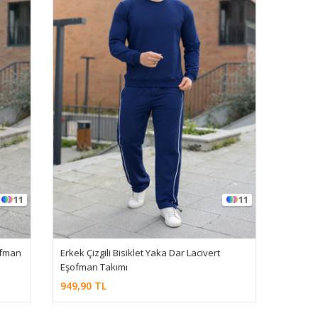
11
11
ofman
Erkek Çizgili Bisiklet Yaka Dar Lacivert
Eşofman Takımı
949,90 TL