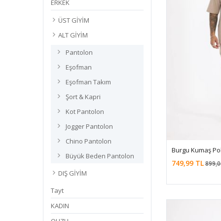
ERKEK
ÜST GİYİM
ALT GİYİM
Pantolon
Eşofman
Eşofman Takım
Şort & Kapri
Kot Pantolon
Jogger Pantolon
Chino Pantolon
Burgu Kumaş Pol
Büyük Beden Pantolon
749,99 TL
899,0
DIŞ GİYİM
Tayt
KADIN