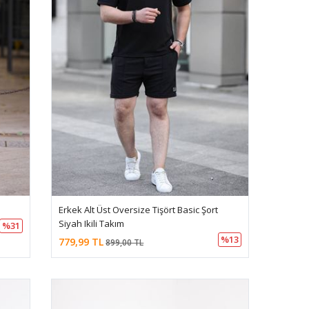
Erkek Alt Üst Oversize Tişört Basic Şort
Siyah Ikili Takım
%31
%13
779,99 TL
899,00 TL