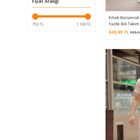
Fiyat Aralığı
Lacivert
PETROL
Erkek Bürümcük B
Siyah
Yazlık İkili Takım
750 TL
1.100 TL
SİYAH
849,99 TL
999,0
VİZON