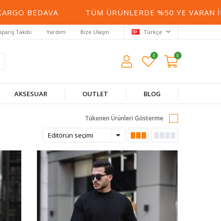
DAVA
TÜM ÜRÜNLERDE %50 YE VARAN İNDIRIM
ipariş Takibi
Yardım
Bize Ulaşın
Türkçe
0
0
AKSESUAR
OUTLET
BLOG
Tükenen Ürünleri Gösterme