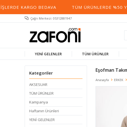
 KARGO BEDAVA
TÜM ÜRÜNLERDE %50 YE VARAN İ
Çağrı Merkezi: 05312881947
YENİ GELENLER
TÜM ÜRÜNLER
Eşofman Takı
Kategoriler
Anasayfa
ERKEK
AKSESUAR
TÜM ÜRÜNLER
Kampanya
Haftanın Ürünleri
YENİ GELENLER