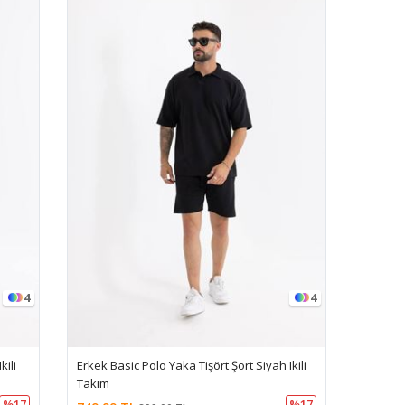
4
4
kili
Erkek Basic Polo Yaka Tişört Şort Siyah Ikili
Takım
%17
%17