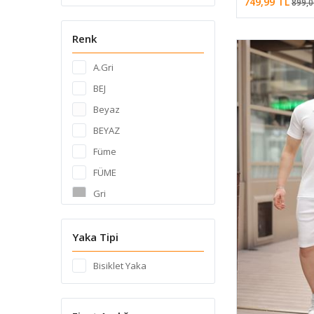
749,99 TL
899,0
Renk
A.Gri
BEJ
Beyaz
BEYAZ
Füme
FÜME
Gri
HAKİ
Kahve
Yaka Tipi
KAHVEBEYAZ
Bisiklet Yaka
Kahverengi
KREM