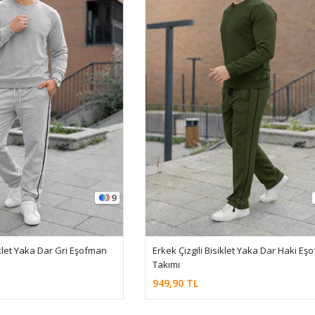
9
iklet Yaka Dar Gri Eşofman
Erkek Çizgili Bisiklet Yaka Dar Haki Eş
Takımı
949,90 TL