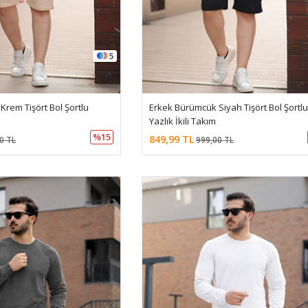
5
rem Tişört Bol Şortlu
Erkek Bürümcük Siyah Tişört Bol Şortlu
Yazlık İkili Takım
%15
849,99 TL
0 TL
999,00 TL