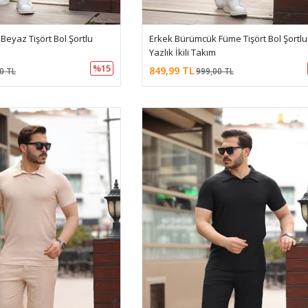
eyaz Tişört Bol Şortlu
Erkek Bürümcük Füme Tişört Bol Şortlu
Yazlık İkili Takım
%15
849,99 TL
0 TL
999,00 TL