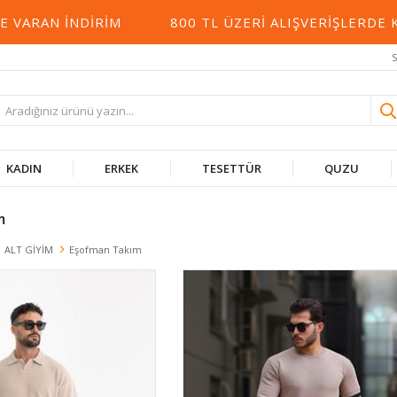
NDIRIM
800 TL ÜZERI ALIŞVERIŞLERDE KARGO BE
S
KADIN
ERKEK
TESETTÜR
QUZU
m
ALT GİYİM
Eşofman Takım