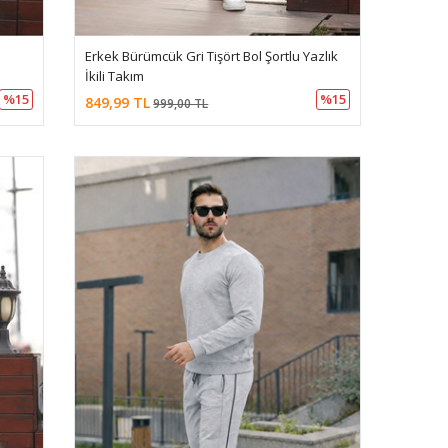
Erkek Bürümcük Gri Tişört Bol Şortlu Yazlık
İkili Takım
%15
%15
849,99 TL
999,00 TL