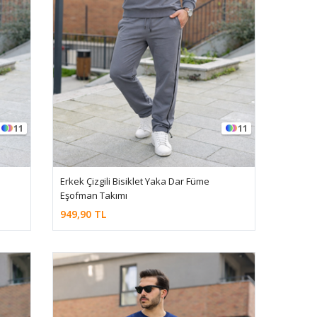
11
11
Erkek Çizgili Bisiklet Yaka Dar Füme
Eşofman Takımı
949,90 TL