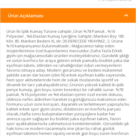
Ürün Açıklaması
Ürün İki İplik Kumaş Türüne sahiptir.;Ürün %78 Pamuk , %16
Polyester , %6 Elastan Kumaş İçeriğine Sahiptir.;Manken Boy 185
Kilo: 85. Manken Bedeni XL dır.;30 DERECEDE YIKAYINIZ.; 2. Ürüne
%10 kampanyamız bulunmaktadır.; Mağazamızı takip eden
müşterilerimize özel kuponlarımız mevcutdur.;Daha fazla Erkek
giyim için mağazamızdaki ürünleri inceleyebilirsiniz.;Gündelik şıklığı
ve üstün konforu bir araya getiren erkek pamuklu bisiklet yaka dar
eşofman takımı, stilinden ve rahatlığından ödün vermeyenlerin
favorisi olmaya aday. Modern görünümü ve bedeni mükemmel
şekilde saran dar kesim (slim fit) erkek eşofman kalıbı sayesinde,
hem spor aktivitelerinde hem de sokak modasında sportif ve
dinamik bir tarz yakalayabilirsiniz.;Ürünün yüksek kaliteli iki iplik
penye kumaşı, gün boyu süren kesintisiz bir rahatlık sunar. %78
pamuk, %16 polyester ve %6 elastan içeren özel esnek dokusu,
cildinize nefes aldırırken hareket özgürlüğünüzü maksimize eder.
Formunu uzun süre koruyan, dayanıklı ve terletmeyen yapısıyla bu
kaliteli erkek spor giyim ürünü, dolabınızın en konforlu parçası
olacak.;Hafta sonu buluşmalarından yürüyüşlere kadar her
anınıza uyum sağlayan bu bisiklet yaka eşofman takımı, favori
spor ayakkabılarınızla zahmetsizce kombinlenebilir. Görseldeki şık
haki tonu ve modern tasarımıyla öne çıkan bu rahat günlük
eşofman takımını hemen sipariş vererek gün boyu süren konforun