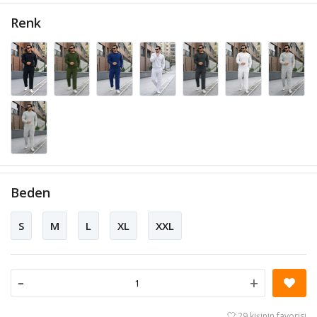
Renk
Beden
S
M
L
XL
XXL
-
+
29 kişinin favorisi