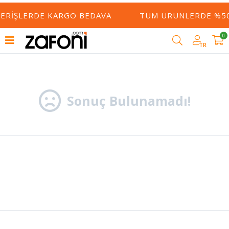
ŞVERIŞLERDE KARGO BEDAVA
TÜM ÜRÜNLERDE %50
0
Filtrele
TR
Sonuç Bulunamadı!