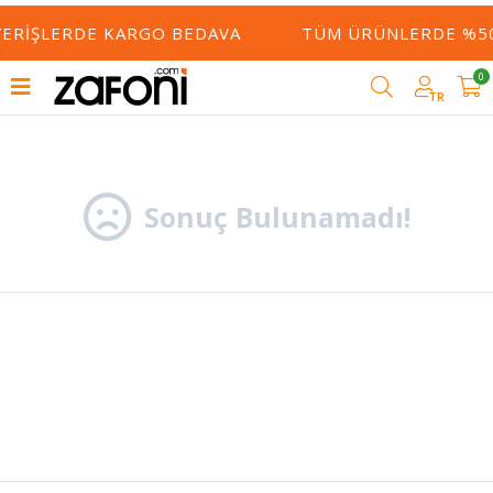
ŞVERIŞLERDE KARGO BEDAVA
TÜM ÜRÜNLERDE %50
0
Filtrele
TR
Sonuç Bulunamadı!