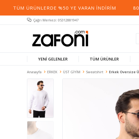
TÜM ÜRÜNLERDE %50 YE VARAN İNDIRIM
800 
Çağrı Merkezi: 05312881947
YENİ GELENLER
TÜM ÜRÜNLER
Anasayfa
ERKEK
ÜST GİYİM
Sweatshirt
Erkek Oversize 