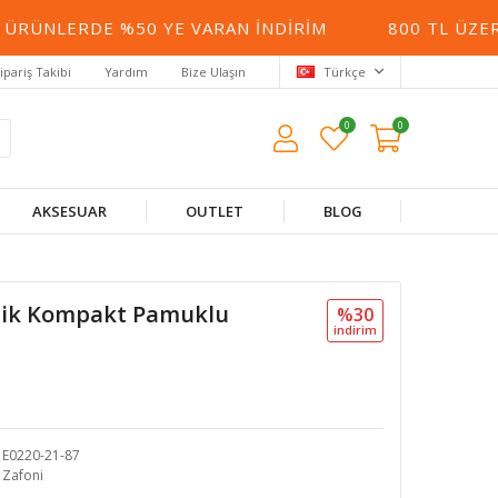
ÜNLERDE %50 YE VARAN İNDIRIM
800 TL ÜZERI 
ipariş Takibi
Yardım
Bize Ulaşın
Türkçe
0
0
AKSESUAR
OUTLET
BLOG
plik Kompakt Pamuklu
%30
i̇ndi̇ri̇m
E0220-21-87
Zafoni