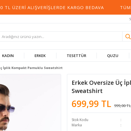
TL ÜZERI ALIŞVERIŞLERDE KARGO BEDAVA
TÜM ÜR
S
KADIN
ERKEK
TESETTÜR
QUZU
Üç İplik Kompakt Pamuklu Sweatshirt
Erkek Oversize Üç İ
Sweatshirt
699,99 TL
999,00 TL
Stok Kodu
Marka