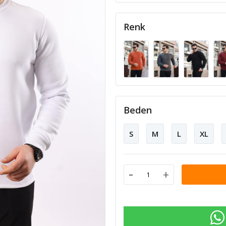
Renk
Beden
S
M
L
XL
-
+