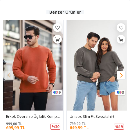
Benzer Ürünler
9
3
Erkek Oversize Üç Iplik Kompakt Pamuklu Sweatshirt
Unisex Slim Fit Sweatshirt
999,00 TL
799,00 TL
%30
%19
699,99 TL
649,99 TL