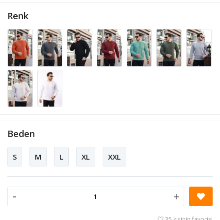
Renk
Beden
S
M
L
XL
XXL
-
+
35 kişinin favorisi