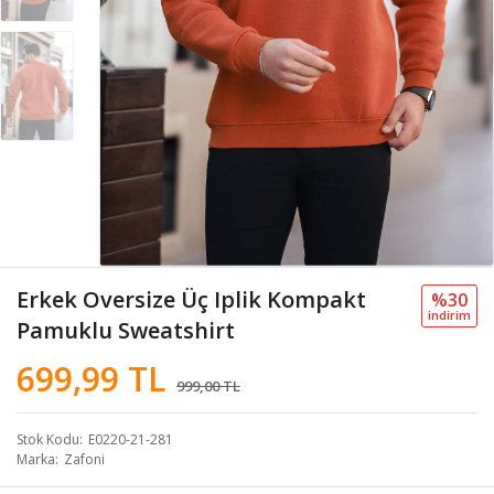
Erkek Oversize Üç Iplik Kompakt
%30
i̇ndi̇ri̇m
Pamuklu Sweatshirt
699,99 TL
999,00 TL
Stok Kodu
E0220-21-281
Marka
Zafoni